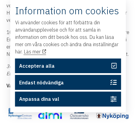
verksamhetsansvarig StyrelseAkademien och Catarina
Information om cookies
Hagstrand, egenföretagare, som berättar vad vi behöver
veta för ett framgångsrikt styrelsearbete.
Vi använder cookies för att förbättra din
användarupplevelse och för att samla in
100-listan bjuder på morgonens frukost och projektledare
information om ditt besök hos oss. Du kan läsa
Emma Meijer berättar mer om initiativet. Dessutom får vi
mer om våra cookies och ändra dina inställningar
en uppdatering från Maria Karlsson, näringslivschef på
här.
Läs mer
Nyköpings kommun, om vad som är på gång i näringslivet.
Acceptera alla
30 november kl 7.30-9.00
Elverket, Västra Kvarngatan 62, Nyköping
Endast nödvändiga
Varmt välkommen!
Anpassa dina val