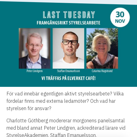
För vad innebär egentligen aktivt styrelsearbete? Vilka
fördelar finns med externa ledamöter? Och vad har
styrelsen för ansvar?
Charlotte Göthberg modererar morgonens panelsamtal
med bland annat Peter Lindgren, ackrediterad lärare vid
StyrelseAkademien, Staffan Emanuelsson,