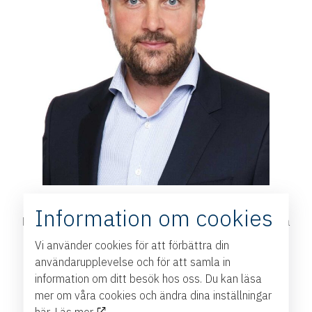
Jimmy Ekström
Information om cookies
Marknadsområdeschef Norrköping Kontor & Handel på
Lundbergs Fastigheter
Vi använder cookies för att förbättra din
användarupplevelse och för att samla in
information om ditt besök hos oss. Du kan läsa
mer om våra cookies och ändra dina inställningar
här.
Läs mer