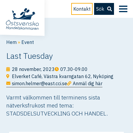
Kontakt
Sök
Hem
»
Event
Last Tuesday
28 november, 2023
07.30-09.00
Elverket Café, Västra kvarngatan 62, Nyköping
simon.helmer@east.cci.se
Anmäl dig här
Varmt välkommen till terminens sista
nätverksfrukost med tema:
STADSDELSUTVECKLING OCH HANDEL.