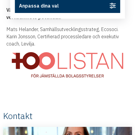
Anpassa dina val
Välkommen till en timme om din egen och din
verksamhets potential!
Mats Helander, Samhällsutvecklingsstrateg, Ecosoci.
Karin Jonsson, Certifierad processledare och exekutiv
coach, Levilja.
Kontakt