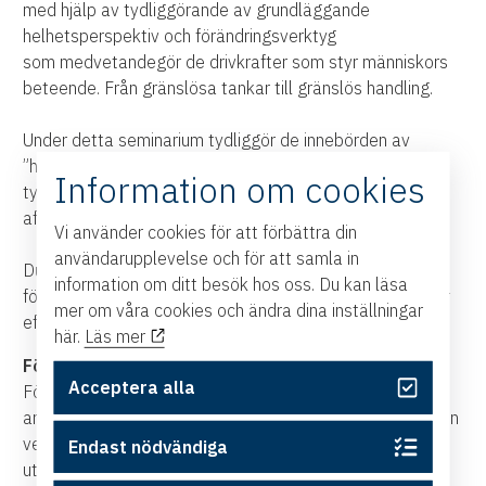
med hjälp av tydliggörande av grundläggande
helhetsperspektiv och förändringsverktyg
som medvetandegör de drivkrafter som styr människors
beteende. Från gränslösa tankar till gränslös handling.
Under detta seminarium tydliggör de innebörden av
”hållbar utveckling” och potentialen i att välja detta
Information om cookies
tydliggjorda begrepp som drivkraft i ledningens
affärsstrategier.
Vi använder cookies för att förbättra din
användarupplevelse och för att samla in
Du får smakprov på kraftfulla kommunikationsstrategier
information om ditt besök hos oss. Du kan läsa
för positiv utveckling som du omgående kan använda för
mer om våra cookies och ändra dina inställningar
effektfull handlingskraft i din profession och i ditt liv.
här.
Läs mer
För vem?
Acceptera alla
För dig som är verksamhetsägare, styrelsemedlem eller
annan verksamhetsledare och intresserad av dig själv, din
verksamhet och uppfyllelse av FN:s mål för hållbar
Endast nödvändiga
utveckling.