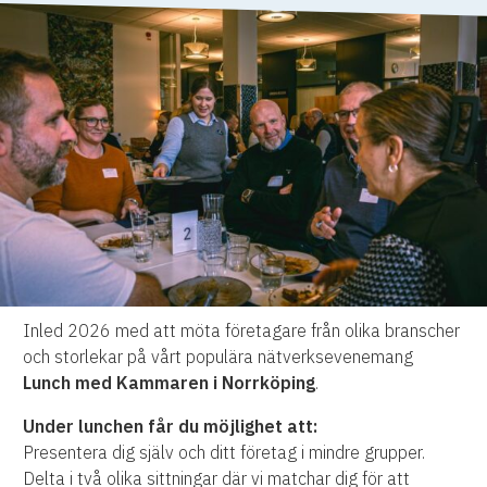
Inled 2026 med att möta företagare från olika branscher
och storlekar på vårt populära nätverksevenemang
Lunch med Kammaren i Norrköping
.
Under lunchen får du möjlighet att:
Presentera dig själv och ditt företag i mindre grupper.
Delta i två olika sittningar där vi matchar dig för att