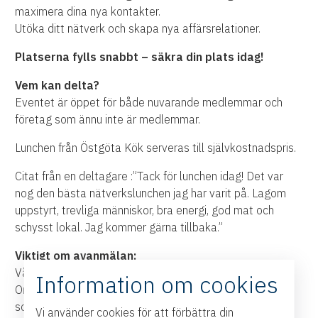
maximera dina nya kontakter.
Utöka ditt nätverk och skapa nya affärsrelationer.
Platserna fylls snabbt – säkra din plats idag!
Vem kan delta?
Eventet är öppet för både nuvarande medlemmar och
företag som ännu inte är medlemmar.
Lunchen från Östgöta Kök serveras till självkostnadspris.
Citat från en deltagare :”Tack för lunchen idag! Det var
nog den bästa nätverkslunchen jag har varit på. Lagom
uppstyrt, trevliga människor, bra energi, god mat och
schysst lokal. Jag kommer gärna tillbaka.”
Viktigt om avanmälan:
Våra event blir ofta snabbt fullbokade med väntelista.
Information om cookies
Om du får förhinder ber vi dig att avanmäla dig så snart
som möjligt, så att någon annan kan få möjlighet att
Vi använder cookies för att förbättra din