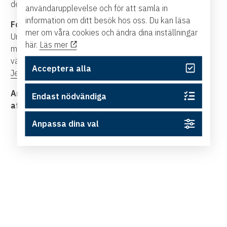
delta.
användarupplevelse och för att samla in
information om ditt besök hos oss. Du kan läsa
Fotografering:
mer om våra cookies och ändra dina inställningar
Under eventet kan det förekomma fotografering för
här.
Läs mer
marknadsföringssyften. Om du inte vill medverka på bild,
vänligen meddela oss på plats eller kontakta
Acceptera alla
Jennifer.berg@ostsvenskahandelskammaren.se
.
Anmäl dig nu och låt oss skapa nya
Endast nödvändiga
affärsmöjligheter tillsammans!
Anpassa dina val