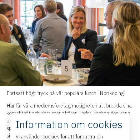
Fortsatt högt tryck på vår populära lunch i Norrköping!
Här får våra medlemsföretag möjligheten att bredda sina
kontaktnät och göra mer affärer. Under lunchen ges varje
person som vill möjlighet att runt bordet berätta om sig
Information om cookies
själv och sitt företag. Vi matchar i er i grupper i två olika
sittningar.
Vi använder cookies för att förbättra din