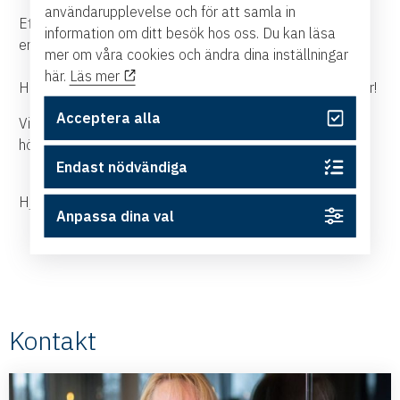
användarupplevelse och för att samla in
Ett enkelt och effektivt sätt att marknadsföra sina
information om ditt besök hos oss. Du kan läsa
erbjudanden.
mer om våra cookies och ändra dina inställningar
här.
Läs mer
Handelskammaren står för god lunch till alla medlemmar!
Acceptera alla
Vi har 35 platser på varje lunch, först till kvarn gäller och
högst 1 person från samma företag!
Endast nödvändiga
Hjärtligt välkommen!
Anpassa dina val
Kontakt