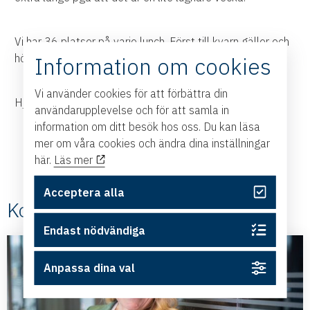
Vi har 36 platser på varje lunch. Först till kvarn gäller och
högst 1 person från samma företag!
Information om cookies
Vi använder cookies för att förbättra din
Hjärtligt välkommen!
användarupplevelse och för att samla in
information om ditt besök hos oss. Du kan läsa
mer om våra cookies och ändra dina inställningar
här.
Läs mer
Acceptera alla
Kontakt
Endast nödvändiga
Anpassa dina val