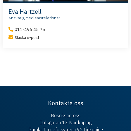
Eva Hartzell
Ansvarig medlemsrelationer
011-496 45 75
Skicka e-post
Kontakta oss
Besöksadress
Dalsgatan 13 Norrköping
Gamla Tanneforsvägen 92 Linköping