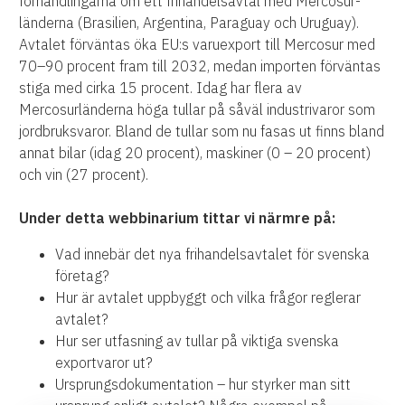
förhandlingarna om ett frihandelsavtal med Mercosur-
länderna (Brasilien, Argentina, Paraguay och Uruguay).
Avtalet förväntas öka EU:s varuexport till Mercosur med
70–90 procent fram till 2032, medan importen förväntas
stiga med cirka 15 procent. Idag har flera av
Mercosurländerna höga tullar på såväl industrivaror som
jordbruksvaror. Bland de tullar som nu fasas ut finns bland
annat bilar (idag 20 procent), maskiner (0 – 20 procent)
och vin (27 procent).
Under detta webbinarium tittar vi närmre på:
Vad innebär det nya frihandelsavtalet för svenska
företag?
Hur är avtalet uppbyggt och vilka frågor reglerar
avtalet?
Hur ser utfasning av tullar på viktiga svenska
exportvaror ut?
Ursprungsdokumentation – hur styrker man sitt