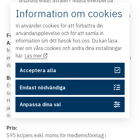
ursprung enligt avtalet? Några exempel på
ursprungsregler.
Information om cookies
Vilka steg återstår innan svenska företag kan börja
använda avtalet?
Vi använder cookies för att förbättra din
användarupplevelse och för att samla in
Föreläsare:
information om ditt besök hos oss. Du kan läsa
Anna Egardt
arbetar på
Kommerskollegium
med
mer om våra cookies och ändra dina inställningar
frågor kopplade till handelsavtal, handelspolitisk analys,
här.
Läs mer
immaterialrätt, offentlig upphandling, ursprungsregler och
WTO.
Acceptera alla
Bra att veta
:
Eventet kommer att sändas via Zoom och är ett
Endast nödvändiga
samarbete med Sydsvenska Industri- och
Handelskammaren. Sista anmälningsdag är den 20
Anpassa dina val
januari kl 8.00. Anmälan är bindande men platsen kan
överlåtas.
Pris:
595 kr/pers exkl. moms för medlemsföretag i