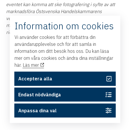
eventet kan komma att ske fotografering i syfte av att
marknadsföra Östsvenska Handelskammarens
verksamhet. Om du figurerar på en bild och vill invända
Information om cookies
mot detta ber vi dig att kontakta
rickard.widgren@east.cci.se eller säga till på plats.
Vi använder cookies för att förbättra din
användarupplevelse och för att samla in
information om ditt besök hos oss. Du kan läsa
mer om våra cookies och ändra dina inställningar
här.
Läs mer
Acceptera alla
Endast nödvändiga
Anpassa dina val