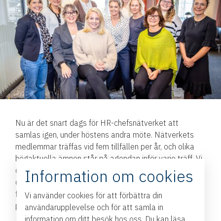
Nu är det snart dags för HR-chefsnätverket att
samlas igen, under höstens andra möte. Nätverkets
medlemmar träffas vid fem tillfällen per år, och olika
högaktuella ämnen står på agendan inför varje träff. Vi
diskuterar aktuella ämnen som trendar och delar med
Information om cookies
oss av våra erfarenheter under ledning av HR-experter
från FAB HR. Detaljerna för denna träff skickas via
Vi använder cookies för att förbättra din
personlig inbjudan till nätverkets medlemmar.
användarupplevelse och för att samla in
information om ditt besök hos oss. Du kan läsa