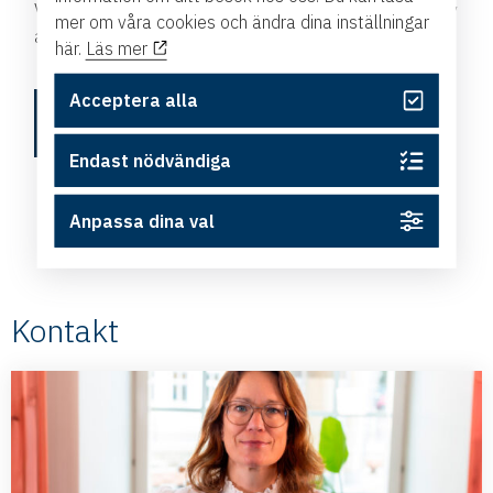
Vill du veta mer om nätverket eller är du intresserad av
mer om våra cookies och ändra dina inställningar
att vara med under höstens första träff?
här.
Läs mer
Acceptera alla
Läs mer om nätverket här
Endast nödvändiga
Anpassa dina val
Kontakt