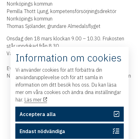
Norrköpings kommun
Pernilla Thott Ljung, kompetensförsörjningsdirektör
Norrköpings kommun
Thomas Sjölander, grundare Almedalsflyget
Onsdag den 18 mars klockan 9.00 – 10.30. Frukosten
står uppdukad från 8.30.
Varmt välkommen!
Information om cookies
Eventet är ett samarbete mellan Norrköping Airport,
Vi använder cookies för att förbättra din
Norrköpings kommun och Östsvenska Handelskammaren
användarupplevelse och för att samla in
information om ditt besök hos oss. Du kan läsa
mer om våra cookies och ändra dina inställningar
här.
Läs mer
Acceptera alla
Endast nödvändiga