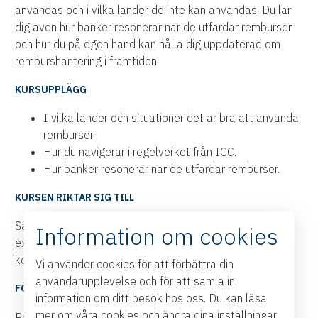
användas och i vilka länder de inte kan användas. Du lär
dig även hur banker resonerar när de utfärdar remburser
och hur du på egen hand kan hålla dig uppdaterad om
remburshantering i framtiden.
KURSUPPLÄGG
I vilka länder och situationer det är bra att använda
remburser.
Hur du navigerar i regelverket från ICC.
Hur banker resonerar när de utfärdar remburser.
KURSEN RIKTAR SIG TILL
Säljare, inköpare och operativ personal inom import,
Information om cookies
export, logistik eller inköp som vill säkra affärer med
köpare i politiskt eller ekonomiskt instabila länder.
Vi använder cookies för att förbättra din
användarupplevelse och för att samla in
FÖRELÄSARE
information om ditt besök hos oss. Du kan läsa
mer om våra cookies och ändra dina inställningar
Peter Hellman,
Västsvenska Handelskammaren