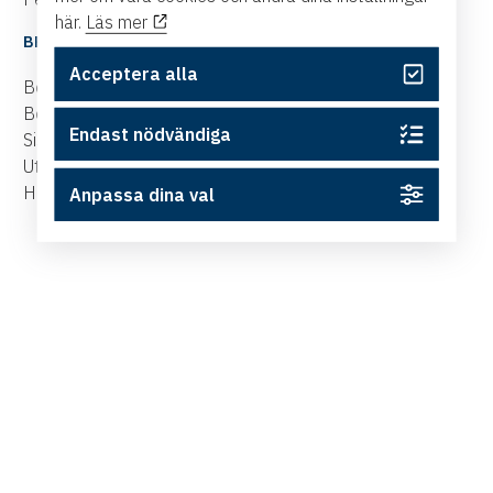
här.
Läs mer
BRA ATT VETA
Acceptera alla
Bokningen är bindande, men platsen kan överlåtas.
Begränsat antal kursdeltagare.
Endast nödvändiga
Sista bokningsdag 3 juni 2026.
Utbildningen genomförs i samarbete med Västsvenska
Handelskammaren.
Anpassa dina val