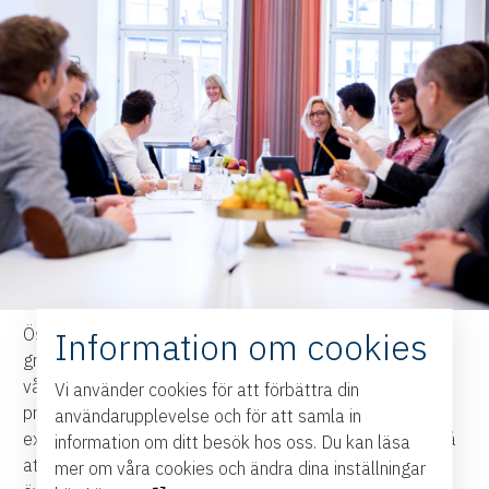
Östsvenska Handelskammaren bjuder in till ett
Information om cookies
gränsöverskridande samtal mellan näringslivsansvariga i
våra östsvenska kommuner, en plattform för
Vi använder cookies för att förbättra din
problemlösning, kunskapshöjning och spridning av goda
användarupplevelse och för att samla in
exempel. För att stötta kommuner i ert viktiga arbete, så
information om ditt besök hos oss. Du kan läsa
att fler företag kan få tillgång till välbehövligt stöd,
mer om våra cookies och ändra dina inställningar