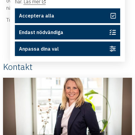
överleva och fortsätta vara en tillgång i vårt östsvenska
här.
Läs mer
näringsliv även efter pandemin.
Acceptera alla
Tillsammans stöttar vi näringslivet genom krisen!
Endast nödvändiga
Anpassa dina val
Kontakt