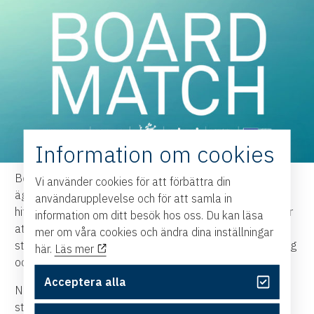
Information om cookies
BoardMatch är ett digitalt matchningsevent där bolag/
Vi använder cookies för att förbättra din
ägare möter styrelsearbetare/styrelsementorer för att
användarupplevelse och för att samla in
hitta rätt kompetens. Det är en unik kostnadsfri arena för
information om ditt besök hos oss. Du kan läsa
att underlätta matchningen mellan bolag och
mer om våra cookies och ändra dina inställningar
styrelsekompetens. BoardMatch vänder sig till alla bolag
här.
Läs mer
och organisationer som har en styrelse.
Acceptera alla
Ni kanske bestämt er för att starta upp ett aktivt
styrelsearbete och behöver vägledning av en