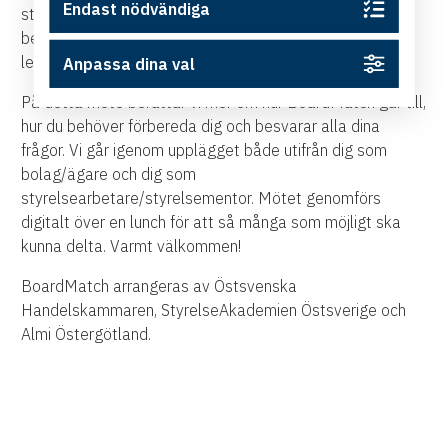
Endast nödvändiga
styrelsementor för att förbereda er inför detta? Eller
behöver ni komplettera er styrelse med en extern
ledamot med specifik kompetens?
Anpassa dina val
På detta möte berättar vi mer om hur BoardMatch går till,
hur du behöver förbereda dig och besvarar alla dina
frågor. Vi går igenom upplägget både utifrån dig som
bolag/ägare och dig som
styrelsearbetare/styrelsementor. Mötet genomförs
digitalt över en lunch för att så många som möjligt ska
kunna delta. Varmt välkommen!
BoardMatch arrangeras av Östsvenska
Handelskammaren, StyrelseAkademien Östsverige och
Almi Östergötland.