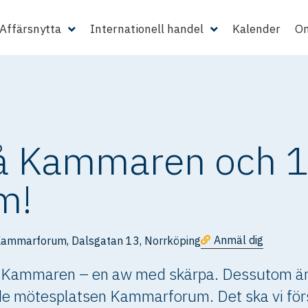
Affärsnytta
Internationell handel
Kalender
Om
å Kammaren och 
m!
Anmäl dig
ammarforum, Dalsgatan 13, Norrköping
å Kammaren – en aw med skärpa. Dessutom är
mötesplatsen Kammarforum. Det ska vi först