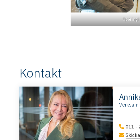
Spaning i
Kontakt
Annik
Verksamh
011 - 
Skicka