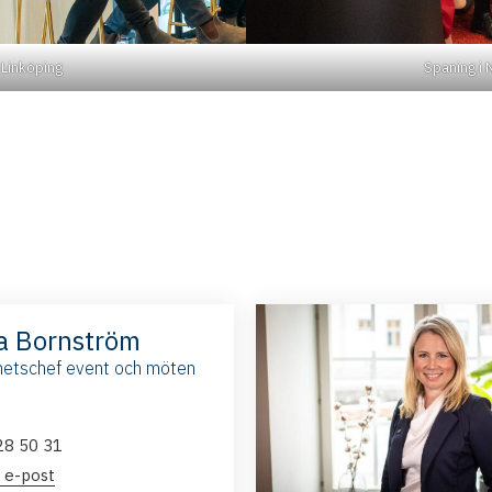
 Linköping
Spaning i 
a Bornström
etschef event och möten
28 50 31
 e-post