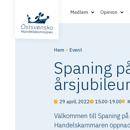
Medlem
Opinion
Hem
»
Event
Spaning p
årsjubileu
29 april, 2022
15.00-19.00
K
Välkommen till Spaning p
Handelskammaren öppnade 