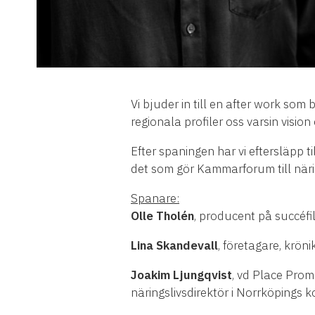
Vi bjuder in till en after work som
regionala profiler oss varsin visio
Efter spaningen har vi eftersläpp t
det som gör Kammarforum till näri
Spanare:
Olle Tholén
, producent på succéfi
Lina Skandevall
, företagare, krön
Joakim Ljungqvist
, vd Place Prom
näringslivsdirektör i Norrköpings