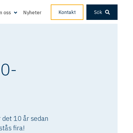
 oss
Nyheter
Kontakt
Sök
10-
 det 10 år sedan
ås fira!