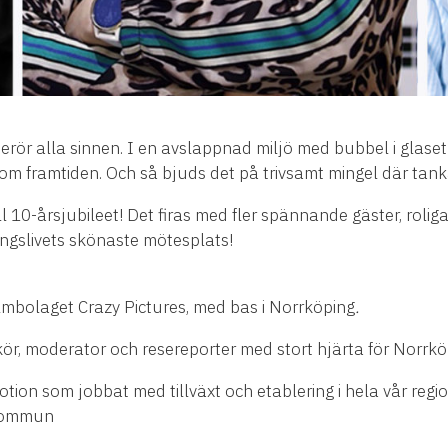
 berör alla sinnen. I en avslappnad miljö med bubbel i glaset 
n om framtiden. Och så bjuds det på trivsamt mingel där tank
ill 10-årsjubileet! Det firas med fler spännande gäster, rolig
ngslivets skönaste mötesplats!
lmbolaget Crazy Pictures, med bas i Norrköping
.
ikör, moderator och resereporter med stort hjärta för Norrk
otion som jobbat med tillväxt och etablering i hela vår regi
 kommun