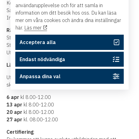
Kontroll av bolagets skötsel
användarupplevelse och för att samla in
Samordning med bolagets vd
information om ditt besök hos oss. Du kan läsa
Information till intressenter
mer om våra cookies och ändra dina inställningar
här.
Läs mer
Rätt arbetssätt
Styrelsens arbetsformer
Acceptera alla
Styrelsens ansvar
Utvärdering av styrelsen
Endast nödvändiga
Lärare:
Peter Lindgren
Anpassa dina val
Utbildningen är uppdelad på 4 tillfällen. Samtliga träffar
sker digitalt..
6 apr
kl 8.00-12.00
13 apr
kl 8.00-12.00
20 apr
kl 8.00-12.00
27 apr
kl. 08.00-12.00
Certifiering
: