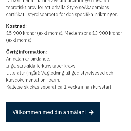
Du kommer att kunna avsluta utbildningen med ett
teoretiskt prov för att erhålla StyrelseAkademiens
certifikat i styrelsearbete för den specifika inriktningen.
Kostnad:
15 900 kronor (exkl moms), Medlemspris 13 900 kronor
(exkl moms)
Övrig information:
Anmälan är bindande.
Inga särskilda förkunskaper krävs.
Litteratur (ingår): Vägledning till god styrelsesed och
kursdokumentation i pärm.
Kallelse skickas separat ca 1 vecka innan kursstart.
Välkommen med din anmälan!