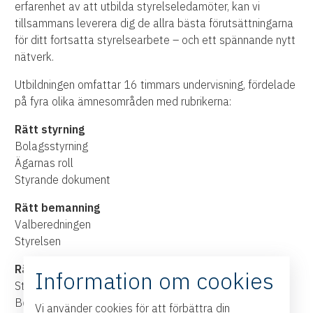
erfarenhet av att utbilda styrelseledamöter, kan vi
tillsammans leverera dig de allra bästa förutsättningarna
för ditt fortsatta styrelsearbete – och ett spännande nytt
nätverk.
Utbildningen omfattar 16 timmars undervisning, fördelade
på fyra olika ämnesområden med rubrikerna:
Rätt styrning
Bolagsstyrning
Ägarnas roll
Styrande dokument
Rätt bemanning
Valberedningen
Styrelsen
Rätt inriktning
Information om cookies
Strategi för bolaget
Bolagets samhällsansvar
Vi använder cookies för att förbättra din