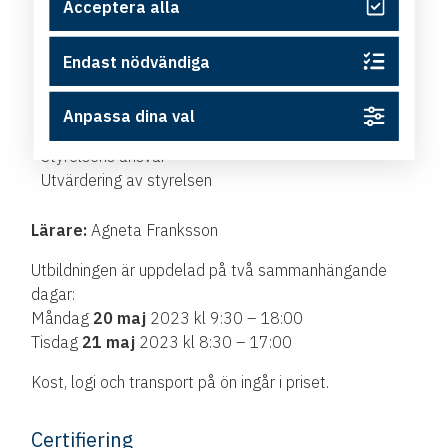
Acceptera alla
Samordning med bolagets vd
Information till intressenter
Endast nödvändiga
Rätt arbetssätt
Anpassa dina val
Styrelsens arbetsformer
Styrelsens ansvar
Utvärdering av styrelsen
Lärare:
Agneta Franksson
Utbildningen är uppdelad på två sammanhängande
dagar:
Måndag
20 maj
2023 kl 9:30 – 18:00
Tisdag
21 maj
2023 kl 8:30 – 17:00
Kost, logi och transport på ön ingår i priset.
Certifiering