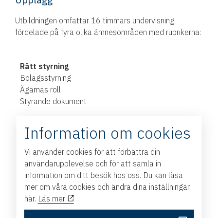
Utbildningen omfattar 16 timmars undervisning,
fördelade på fyra olika ämnesområden med rubrikerna:
Rätt styrning
Bolagsstyrning
Ägarnas roll
Styrande dokument
Information om cookies
Rätt bemanning
Valberedningen
Vi använder cookies för att förbättra din
Styrelsen
användarupplevelse och för att samla in
information om ditt besök hos oss. Du kan läsa
Rätt inriktning
mer om våra cookies och ändra dina inställningar
Strategi för bolaget
här.
Läs mer
Bolagets samhällsansvar
Kontroll av bolagets skötsel