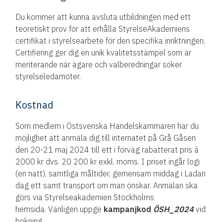
Du kommer att kunna avsluta utbildningen med ett
teoretiskt prov för att erhålla StyrelseAkademiens
certifikat i styrelsearbete för den specifika inriktningen.
Certifiering ger dig en unik kvalitetsstämpel som är
meriterande när ägare och valberedningar söker
styrelse­ledamöter.
Kostnad
Som medlem i Östsvenska Handelskammaren har du
möjlighet att anmäla dig till internatet på Grå Gåsen
den 20-21 maj 2024 till ett i förväg rabatterat pris á
2000 kr dvs. 20 200 kr exkl. moms. I priset ingår logi
(en natt), samtliga måltider, gemensam middag i Ladan
dag ett samt transport om man önskar. Anmälan ska
görs via Styrelseakademien Stockholms
hemsida. Vänligen uppge
kampanjkod
ÖSH_2024
vid
bokning.