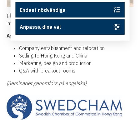
Endast nödvändiga
I korthet är detta seminarium perfekt för alla som är
intresserade av den kinesiska marknaden.
Anpassa dina val
Agenda
:
Company establishment and relocation
Selling to Hong Kong and China
Marketing, design and production
Q&A with breakout rooms
(Seminariet genomförs på engelska)