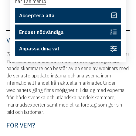
här.
Läs mer
Acceptera alla
Endast nödvändiga
VAD ÄR TRADE TALKS?
Anpassa dina val
Trade Talks by Swedish Chambers
är ett samarbete inom
internationell handel på initiativ av Sveriges regionala
handelskammare och består av en serie av webinars med
de senaste uppdateringarna och analyserna inom
internationell handel från aktuella marknader. Under
webinariets gång finns möjlighet till dialog med expertis
från både svenska och utländska handelskammare,
marknadsexperter samt med olika företag som ger sin
bild och lärdomar.
FÖR VEM?