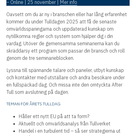
– Online | 25 november |
Mer info
Oavsett om du är ny i branschen eller har lång erfarenhet
kommer du under Tulldagen 2025 att få de senaste
omvärldsspaningarna och uppdaterad kunskap om
nytillkomna regler och system som hjälper dig i din
vardag. Utöver de gemensamma seminarierna kan du
skräddarsy ett program som passar din bransch och roll
genom de tre seminarieblocken.
Lyssna till spännande talare och paneler, utbyt kunskap
och kontakter med utställare och andra besökare under
en fullspäckad dag. Och missa inte den omtyckta After
Tull som avslutning på dagen.
TEMAN FÖR ÅRETS TULLDAG
Håller ett nytt EU på att ta form?
Aktuellt och omvärldsanalys från Tullverket
Handel i en turbulent tid – så ser strategierna ut