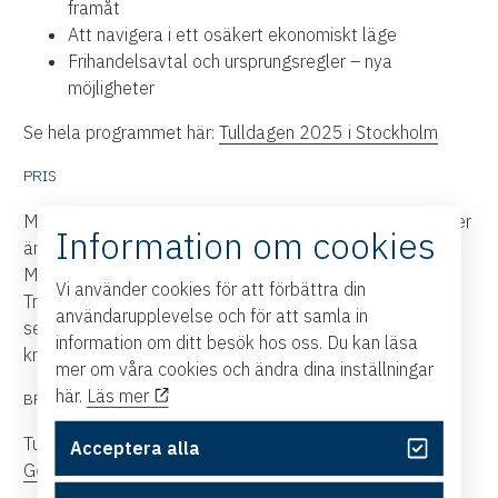
framåt
Att navigera i ett osäkert ekonomiskt läge
Frihandelsavtal och ursprungsregler – nya
möjligheter
Se hela programmet här:
Tulldagen 2025 i Stockholm
PRIS
Medlemspris 4 000 kr | Ordinarie pris 4 900 kr (alla priser
Information om cookies
är exklusive moms).
Medlemspris avser medlem i Handelskammaren eller
Vi använder cookies för att förbättra din
Transportföretagen. Det går att köpa till det digitala
användarupplevelse och för att samla in
seminariepaketet (de 9 valbara seminarierna) för 1 750
information om ditt besök hos oss. Du kan läsa
kr.
mer om våra cookies och ändra dina inställningar
här.
Läs mer
BRA ATT VETA
Tulldagen arrangeras även i
Malmö 21 oktober
och
Acceptera alla
Göteborg 13 november
samt
Online 25 november
.