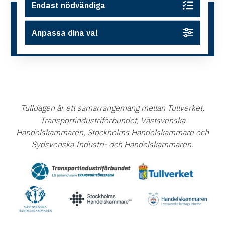
Endast nödvändiga
Varmt välkommen till Tulldagen 2025!
Mer info och anmälan finner du på
Anpassa dina val
denna länk
Tulldagen är ett samarrangemang mellan Tullverket,
Transportindustriförbundet, Västsvenska
Handelskammaren, Stockholms Handelskammare och
Sydsvenska Industri- och Handelskammaren.