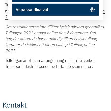
Tulldagen arrangeras även i
Göteborg 10
Anpassa dina val
november
,
Malmö 30 november
och
Tulldagen online
2 december
.
Om restriktionerna inte tillåter fysisk närvaro genomförs
Tulldagen 2021 endast online den 2 december. Det
betyder att om du har anmält dig till en fysisk tulldag
kommer du istället att får en plats på Tulldag online
2021.
Tulldagen är ett samarrangemang mellan Tullverket,
Transportindustriförbundet och Handelskammaren.
Kontakt