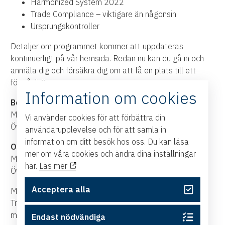
Harmonized System 2022
Trade Compliance – viktigare än någonsin
Ursprungskontroller
Detaljer om programmet kommer att uppdateras
kontinuerligt på vår hemsida. Redan nu kan du gå in och
anmäla dig och försäkra dig om att få en plats till ett
förmånligt pris.
Information om cookies
Boka tidigt-pris till och med 30 september
Medlem: 2 950 kr
Vi använder cookies för att förbättra din
Övriga: 3 600 kr
användarupplevelse och för att samla in
information om ditt besök hos oss. Du kan läsa
Ordinarie pris från och med 1 oktober
mer om våra cookies och ändra dina inställningar
Medlem: 3 400 kr
här.
Läs mer
Övriga: 4 100 kr
Acceptera alla
Medlemspris avser medlem i Handelskammaren eller
Transportindustriförbundet. Alla priser är exklusive
moms. Anmälan är bindande, men platsen kan överlåtas.
Endast nödvändiga