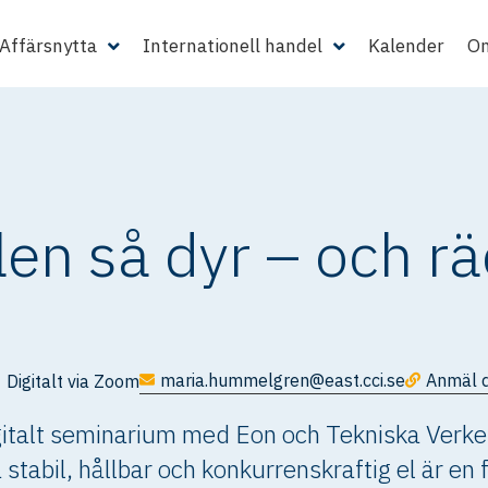
Affärsnytta
Internationell handel
Kalender
Om
elen så dyr – och r
maria.hummelgren@east.cci.se
Anmäl d
Digitalt via Zoom
digitalt seminarium med Eon och Tekniska Verk
 stabil, hållbar och konkurrenskraftig el är en 