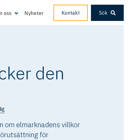
 oss
Nyheter
Kontakt
Sök
äcker den
ig
en om elmarknadens villkor
förutsättning för