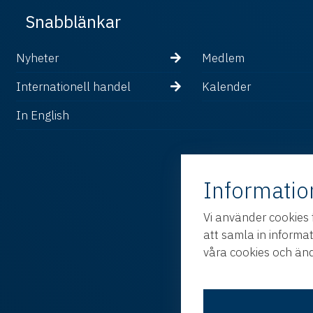
Snabblänkar
Nyheter
Medlem
Internationell handel
Kalender
In English
Informatio
Vi använder cookies 
att samla in informa
våra cookies och änd