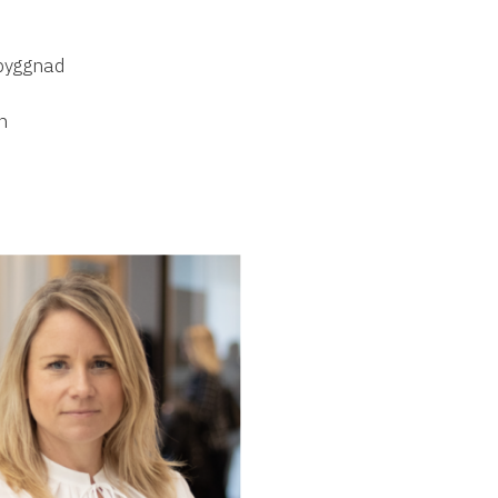
pbyggnad
n