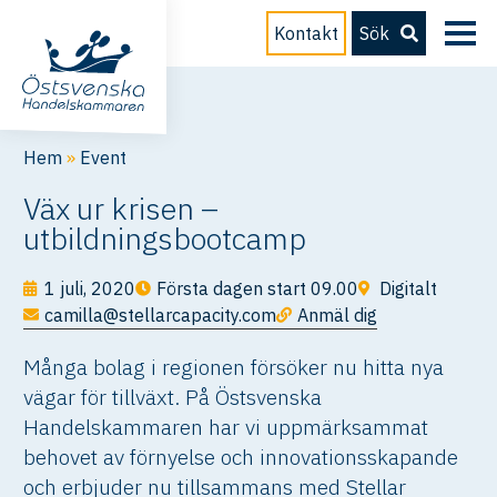
Kontakt
Sök
Hem
»
Event
Väx ur krisen –
utbildningsbootcamp
1 juli, 2020
Första dagen start 09.00
Digitalt
camilla@stellarcapacity.com
Anmäl dig
Många bolag i regionen försöker nu hitta nya
vägar för tillväxt. På Östsvenska
Handelskammaren har vi uppmärksammat
behovet av förnyelse och innovationsskapande
och erbjuder nu tillsammans med Stellar