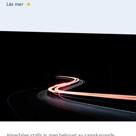
Läs mer
Almedalen ställs in, men behovet av samskapande,