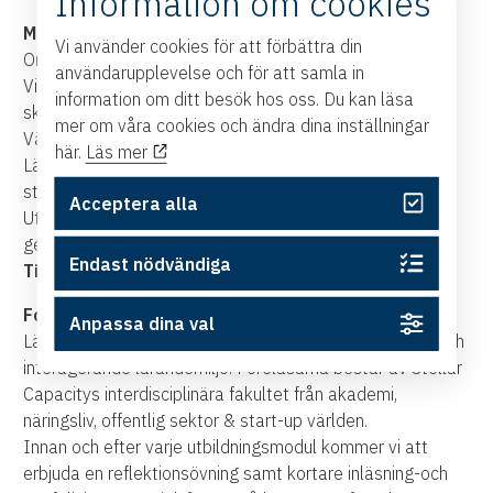
Information om cookies
MODUL 3. TILLVÄXT
Vi använder cookies för att förbättra din
Områden som täcks i modulen:
användarupplevelse och för att samla in
Vilka metoder och processer du bör använda för att
information om ditt besök hos oss. Du kan läsa
skapa nya produkter/tjänster
mer om våra cookies och ändra dina inställningar
Väx på nya marknader med hjälp av digitala plattformar
här.
Läs mer
Lär dig använda bolagets ekosystem och bygg
strategiska partnerskap som är värdeskapande
Acceptera alla
Utöka din digitala närvaro – growth hacking och leads
generering i digitala kanaler
Endast nödvändiga
Tid & Dag: kl. 09.00-12.00 den 2 juli
Format
Anpassa dina val
Lärandet sker live och online för att skapa en effektiv och
interagerande lärandemiljö. Föreläsarna består av Stellar
Capacitys interdisciplinära fakultet från akademi,
näringsliv, offentlig sektor & start-up världen.
Innan och efter varje utbildningsmodul kommer vi att
erbjuda en reflektionsövning samt kortare inläsning-och