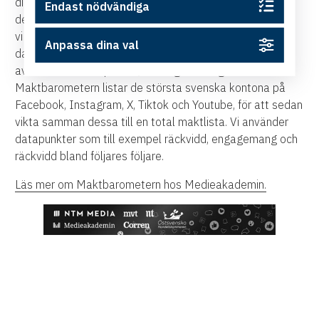
digitala kanaler. Vi kallar det Maktbarometern, eftersom
Endast nödvändiga
det är mediemakt som flyttat ut till nya plattformar. Och
vi menar att det är en karta, eftersom det är en
Anpassa dina val
datadriven sammanställning som inte gör skillnad på om
avsändaren är en person, företag eller organisation.
Maktbarometern listar de största svenska kontona på
Facebook, Instagram, X, Tiktok och Youtube, för att sedan
vikta samman dessa till en total maktlista. Vi använder
datapunkter som till exempel räckvidd, engagemang och
räckvidd bland följares följare.
Läs mer om Maktbarometern hos Medieakademin.