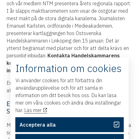
och vår medlem NTM presentera årets regionala rapport.
I år släpps maktbarometern som visar de östgötar med
mest makt på de stora digitala kanalerna. Journalisten
Emanuel Karlsten, ordförande i Medieakademien,
presenterar kartläggningen hos Östsvenska
Handelskammaren i Linköping den 15 januari. Det är
ytterst begränsat med platser och för att delta krävs en
personlig inbjudan.
Kontakta Handelskammarens
kommunikationschef
Rickard Widgren
om du är
Information om cookies
intresserad av eventet.
Vi använder cookies för att förbättra din
Emanuel Karlsten gästade Handelskammaren 2024 för
användarupplevelse och för att samla in
att prata om AI-utveckling.
Läs om besöket här
.
information om ditt besök hos oss. Du kan läsa
mer om våra cookies och ändra dina inställningar
EN KARTLÄGGNING AV MAKT I VÅRA
här.
Läs mer
STÖRSTA SOCIALA MEDIER
Acceptera alla
Maktbarometern har sedan 2017 ritat en karta över vilka
som är mäktigast bland svenskar på våra mest populära