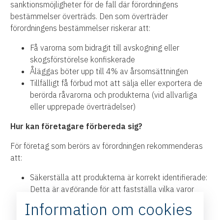
sanktionsmöjligheter för de fall där förordningens
bestämmelser överträds. Den som överträder
förordningens bestämmelser riskerar att:
Få varorna som bidragit till avskogning eller
skogsförstörelse konfiskerade
Åläggas böter upp till 4% av årsomsättningen
Tillfälligt få förbud mot att sälja eller exportera de
berörda råvarorna och produkterna (vid allvarliga
eller upprepade överträdelser)
Hur kan företagare förbereda sig?
För företag som berörs av förordningen rekommenderas
att:
Säkerställa att produkterna är korrekt identifierade:
Detta är avgörande för att fastställa vilka varor
som omfattas av EUDR och vilka som inte gör det.
Information om cookies
Kartlägga leveranskedjor: Var noga med att