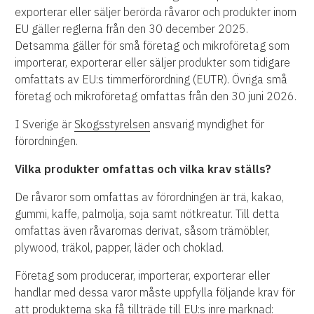
exporterar eller säljer berörda råvaror och produkter inom
EU gäller reglerna från den 30 december 2025.
Detsamma gäller för små företag och mikroföretag som
importerar, exporterar eller säljer produkter som tidigare
omfattats av EU:s timmerförordning (EUTR). Övriga små
företag och mikroföretag omfattas från den 30 juni 2026.
I Sverige är
Skogsstyrelsen
ansvarig myndighet för
förordningen.
Vilka produkter omfattas och vilka krav ställs?
De råvaror som omfattas av förordningen är trä, kakao,
gummi, kaffe, palmolja, soja samt nötkreatur. Till detta
omfattas även råvarornas derivat, såsom trämöbler,
plywood, träkol, papper, läder och choklad.
Företag som producerar, importerar, exporterar eller
handlar med dessa varor måste uppfylla följande krav för
att produkterna ska få tillträde till EU:s inre marknad: