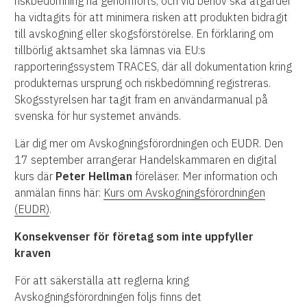
riskbedömning ha genomförts, och vid behov ska åtgärder
ha vidtagits för att minimera risken att produkten bidragit
till avskogning eller skogsförstörelse. En förklaring om
tillbörlig aktsamhet ska lämnas via EU:s
rapporteringssystem TRACES, där all dokumentation kring
produkternas ursprung och riskbedömning registreras.
Skogsstyrelsen har tagit fram en användarmanual på
svenska för hur systemet används.
Lär dig mer om Avskogningsförordningen och EUDR. Den
17 september arrangerar Handelskammaren en digital
kurs där
Peter Hellman
föreläser. Mer information och
anmälan finns här:
Kurs om Avskogningsförordningen
(EUDR)
.
Konsekvenser för företag som inte uppfyller
kraven
För att säkerställa att reglerna kring
Avskogningsförordningen följs finns det