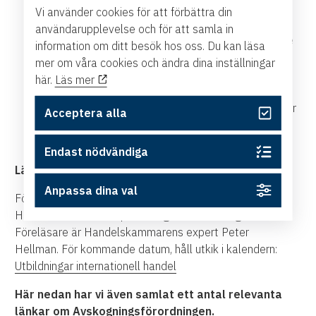
identifiera ursprunget av de produkter som
Vi använder cookies för att förbättra din
omfattas av EUDR.
användarupplevelse och för att samla in
Se över dina system: Om ni är verksamhetsutövare
information om ditt besök hos oss. Du kan läsa
behöver ni ett system för tillbörlig aktsamhet (due
mer om våra cookies och ändra dina inställningar
diligence).
här.
Läs mer
Genomföra riskbedömning: Genomför
riskbedömningar för att identifiera potentiella risker
Acceptera alla
kopplade till avskogning i leveranskedjan samt
vidta åtgärder för att hantera dessa.
Endast nödvändiga
Lär dig mer om EUDR:
Anpassa dina val
För företag som vill lära sig mer om CBAM arrangerar
Handelskammaren löpande digitala utbildningar.
Föreläsare är Handelskammarens expert Peter
Hellman. För kommande datum, håll utkik i kalendern:
Utbildningar internationell handel
Här nedan har vi även samlat ett antal relevanta
länkar om Avskogningsförordningen.