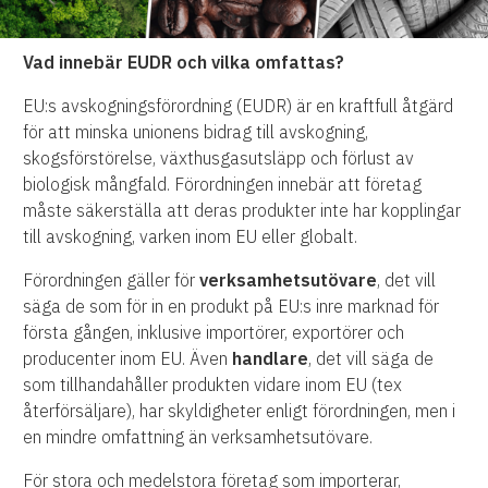
Vad innebär EUDR och vilka omfattas?
EU:s avskogningsförordning (EUDR) är en kraftfull åtgärd
för att minska unionens bidrag till avskogning,
skogsförstörelse, växthusgasutsläpp och förlust av
biologisk mångfald. Förordningen innebär att företag
måste säkerställa att deras produkter inte har kopplingar
till avskogning, varken inom EU eller globalt.
Förordningen gäller för
verksamhetsutövare
, det vill
säga de som för in en produkt på EU:s inre marknad för
första gången, inklusive importörer, exportörer och
producenter inom EU. Även
handlare
, det vill säga de
som tillhandahåller produkten vidare inom EU (tex
återförsäljare), har skyldigheter enligt förordningen, men i
en mindre omfattning än verksamhetsutövare.
För stora och medelstora företag som importerar,