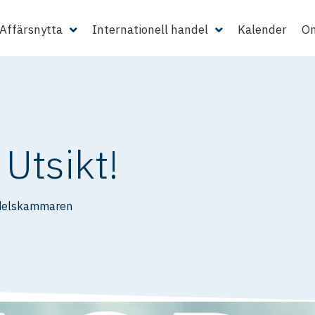
Affärsnytta
Internationell handel
Kalender
Om
 Utsikt!
delskammaren