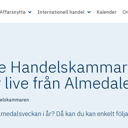
Affärsnytta
Internationell handel
Kalender
Om
Se Handelskamma
 live från Almedal
delskammaren
Almedalsveckan i år? Då kan du kan enkelt fö