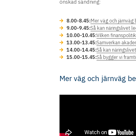
önskad sändning:
8.00-8.45:
Mer väg och järnväg 
9.00-9.45:
Så kan näringslivet l
10.00-10.45:
Vilken finanspoli
13.00-13.45:
Samverkan akademi o
14.00-14.45:
Så kan näringslivet
15.00-15.45:
Så bygger vi fram
Mer väg och järnväg b