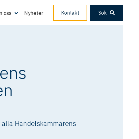
 oss
Nyheter
Kontakt
Sök
rens
en
lja alla Handelskammarens