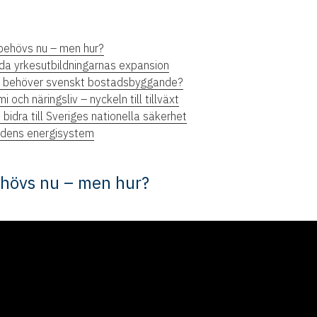
behövs nu – men hur?
eda yrkesutbildningarnas expansion
tik behöver svenskt bostadsbyggande?
ch näringsliv – nyckeln till tillväxt
 bidra till Sveriges nationella säkerhet
tidens energisystem
ehövs nu – men hur?