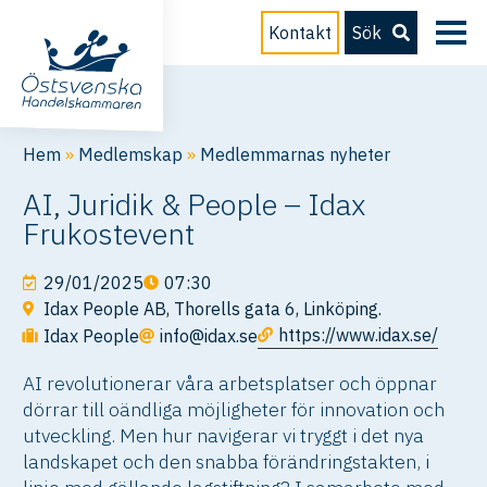
Kontakt
Sök
Hem
»
Medlemskap
»
Medlemmarnas nyheter
AI, Juridik & People – Idax
Frukostevent
29/01/2025
07:30
Idax People AB, Thorells gata 6, Linköping.
https://www.idax.se/
Idax People
info@idax.se
AI revolutionerar våra arbetsplatser och öppnar
dörrar till oändliga möjligheter för innovation och
utveckling. Men hur navigerar vi tryggt i det nya
landskapet och den snabba förändringstakten, i