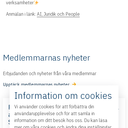
verksamheter
Anmälan i länk:
AI, Juridik och People
Medlemmarnas nyheter
Erbjudanden och nyheter från våra medlemmar
Upptäck medlemmarnas nyheter
Information om cookies
Frihandelsavtalet med Mercosur – nya
Vi använder cookies för att förbättra din
affärsmöjligheter – med Business
användarupplevelse och för att samla in
information om ditt besök hos oss. Du kan läsa
Sweden
mer om våra cookies och ändra dina inställningar