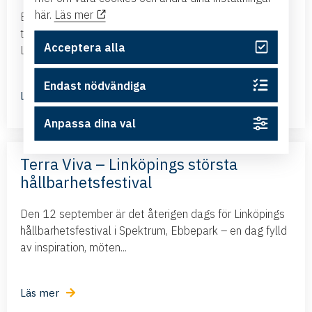
här.
Läs mer
Business Swedens kontor i Brasilien och Argentina
tillsammans med ambassadören i Brasilien kommer till
Acceptera alla
Linköping och presenterar det nya frihandelsavtalet...
Endast nödvändiga
Läs mer
Anpassa dina val
Terra Viva – Linköpings största
hållbarhetsfestival
Den 12 september är det återigen dags för Linköpings
hållbarhetsfestival i Spektrum, Ebbepark – en dag fylld
av inspiration, möten...
Läs mer