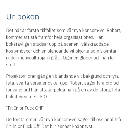
Ur boken
Det här är första tillfället som vår nya koncern-vd, Robert,
kommer att stå framför hela organisationen. Han
bokstavligen studsar upp på scenen i välskräddade
kostymbyxor och en bländande vit skjorta som skymtar
under merinoulltröjan i grått. Ögonen glöder och han ler
stort.
Projektorn drar igång en bländande vit bakgrund och fyra
feta, svarta versaler dyker upp. Robert säger fyra ord och
för varje ord han uttalar pekar han på en av de stora, feta
bokstäverna: F I F O.
”Fit In or Fuck Off!”
De första orden vår nya koncern-vd säger till oss är alltså
Fit In or Fuck Off. Det blir genast knäpptyst.