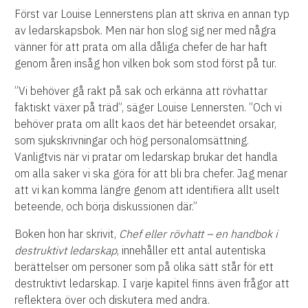
Först var Louise Lennerstens plan att skriva en annan typ
av ledarskapsbok. Men när hon slog sig ner med några
vänner för att prata om alla dåliga chefer de har haft
genom åren insåg hon vilken bok som stod först på tur.
”Vi behöver gå rakt på sak och erkänna att rövhattar
faktiskt växer på träd”, säger Louise Lennersten. ”Och vi
behöver prata om allt kaos det här beteendet orsakar,
som sjukskrivningar och hög personalomsättning.
Vanligtvis när vi pratar om ledarskap brukar det handla
om alla saker vi ska göra för att bli bra chefer. Jag menar
att vi kan komma längre genom att identifiera allt uselt
beteende, och börja diskussionen där.”
Boken hon har skrivit,
Chef eller rövhatt – en handbok i
destruktivt ledarskap
, innehåller ett antal autentiska
berättelser om personer som på olika sätt står för ett
destruktivt ledarskap. I varje kapitel finns även frågor att
reflektera över och diskutera med andra.