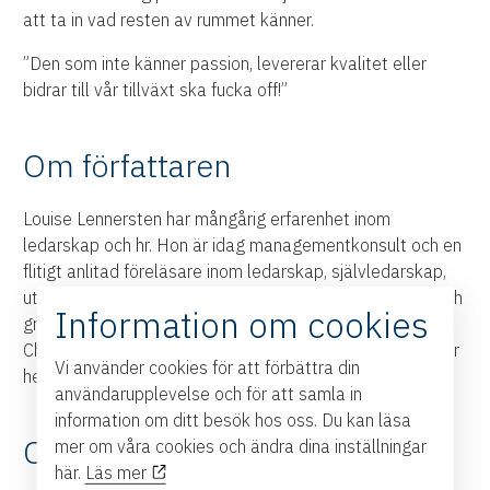
att ta in vad resten av rummet känner.
”Den som inte känner passion, levererar kvalitet eller
bidrar till vår tillväxt ska fucka off!”
Om författaren
Louise Lennersten har mångårig erfarenhet inom
ledarskap och hr. Hon är idag managementkonsult och en
flitigt anlitad föreläsare inom ledarskap, självledarskap,
utveckling och motivation. Hon coachar även individer och
Information om cookies
grupper inom såväl professionell som fysisk utveckling.
Chef eller rövhatt – en handbok i destruktivt ledarskap är
Vi använder cookies för att förbättra din
hennes första bok.
användarupplevelse och för att samla in
information om ditt besök hos oss. Du kan läsa
Om förlaget
mer om våra cookies och ändra dina inställningar
här.
Läs mer