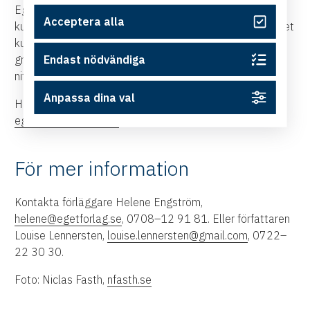
Eget Förlag ger ut snabblästa handböcker på temat
Acceptera alla
kunskap på nolltid. Syftet är att ge läsaren ny och konkret
kunskap som den kan börja använda direkt. Förlaget
grundades 2011, finns i Norrköping och har gett ut ett
Endast nödvändiga
nittiotal böcker.
Anpassa dina val
Högupplösta bilder på boken och författaren finns på
egetforlag.se/rovhatt
För mer information
Kontakta förläggare Helene Engström,
helene@egetforlag.se
, 0708–12 91 81. Eller författaren
Louise Lennersten,
louise.lennersten@gmail.com
, 0722–
22 30 30.
Foto: Niclas Fasth,
nfasth.se