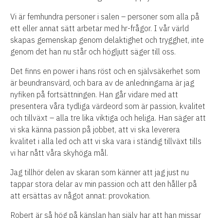
Vi är femhundra personer i salen – personer som alla på
ett eller annat sätt arbetar med hr-frågor. I vår värld
skapas gemenskap genom delaktighet och trygghet, inte
genom det han nu står och högljutt säger till oss.
Det finns en power i hans röst och en självsäkerhet som
är beundransvärd, och bara av de anledningarna är jag
nyfiken på fortsättningen. Han går vidare med att
presentera våra tydliga värdeord som är passion, kvalitet
och tillväxt – alla tre lika viktiga och heliga. Han säger att
vi ska känna passion på jobbet, att vi ska leverera
kvalitet i alla led och att vi ska vara i ständig tillväxt tills
vi har nått våra skyhöga mål.
Jag tillhör delen av skaran som känner att jag just nu
tappar stora delar av min passion och att den håller på
att ersättas av något annat: provokation.
Robert är så hög på känslan han själv har att han missar