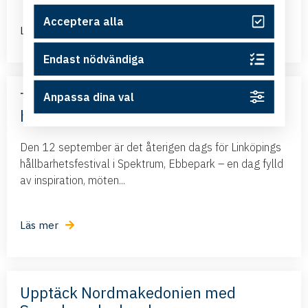
Acceptera alla
Läs mer
Endast nödvändiga
Terra Viva – Linköpings största
Anpassa dina val
hållbarhetsfestival
Den 12 september är det återigen dags för Linköpings
hållbarhetsfestival i Spektrum, Ebbepark – en dag fylld
av inspiration, möten...
Läs mer
Upptäck Nordmakedonien med