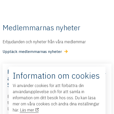
Medlemmarnas nyheter
Erbjudanden och nyheter från våra medlemmar
Upptäck medlemmarnas nyheter
Frihandelsavtalet med Mercosur – nya
Information om cookies
affärsmöjligheter – med Business
Sweden
Vi använder cookies för att förbättra din
användarupplevelse och för att samla in
Business Swedens kontor i Brasilien och Argentina
information om ditt besök hos oss. Du kan läsa
tillsammans med ambassadören i Brasilien kommer till
mer om våra cookies och ändra dina inställningar
Linköping och presenterar det nya frihandelsavtalet...
här.
Läs mer