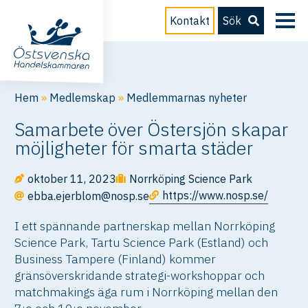
Kontakt
Sök
Hem
»
Medlemskap
»
Medlemmarnas nyheter
Samarbete över Östersjön skapar
möjligheter för smarta städer
oktober 11, 2023
Norrköping Science Park
https://www.nosp.se/
ebba.ejerblom@nosp.se
I ett spännande partnerskap mellan Norrköping
Science Park, Tartu Science Park (Estland) och
Business Tampere (Finland) kommer
gränsöverskridande strategi-workshoppar och
matchmakings äga rum i Norrköping mellan den