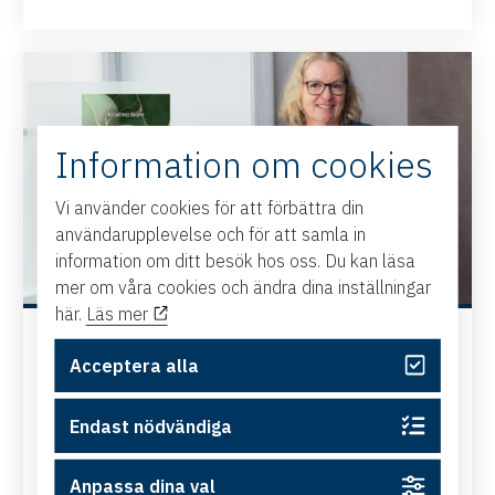
Information om cookies
Vi använder cookies för att förbättra din
användarupplevelse och för att samla in
information om ditt besök hos oss. Du kan läsa
mer om våra cookies och ändra dina inställningar
här.
Läs mer
Bokrelease: Stadig: resiliens och
Acceptera alla
integritet i framtidens ledarskap
Från kaos till visdom – ett hållbart ledarskap börjar
Endast nödvändiga
inifrån Högt tempo, ständig förändring och ökande
krav. Många ledare hanterar...
Anpassa dina val