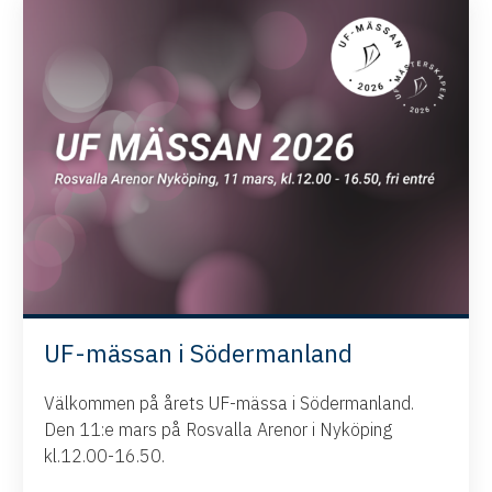
UF-mässan i Södermanland
Välkommen på årets UF-mässa i Södermanland.
Den 11:e mars på Rosvalla Arenor i Nyköping
kl.12.00-16.50.