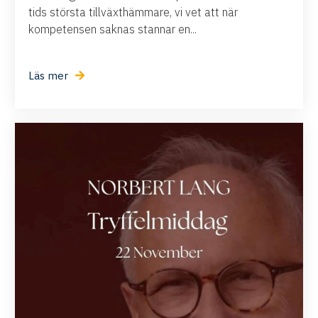
tids största tillväxthämmare, vi vet att när
kompetensen saknas stannar en...
Läs mer