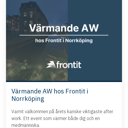
Värmande AW hos Frontit i
Norrköping
Varmt välkommen på årets kanske viktigaste after
work. Ett event som värmer både dig och en
medmänniska.