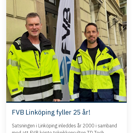
FVB Linköping fyller 25 år!
Satsningen i Linköping inleddes år 2000 i samband
med att FVB köpte teknikkonsulten TD Tech.