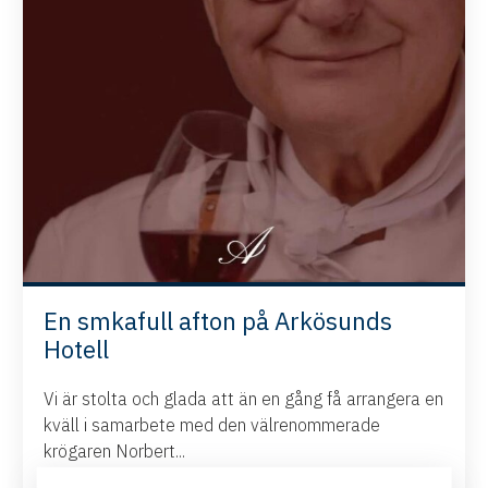
En smkafull afton på Arkösunds
Hotell
Vi är stolta och glada att än en gång få arrangera en
kväll i samarbete med den välrenommerade
krögaren Norbert...