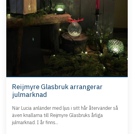
Reijmyre Glasbruk arrangerar
julmarknad
När Lucia anländer med ljus i sitt hår återvänder så
även knallarna till Reijmyre Glasbruks årliga
julmarknad. I år finns...