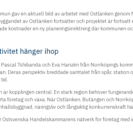
mmun gav en aktuell bild av arbetet med Ostlänken genom N
ggandet av Ostlänken fortsätter och projektet är fortsatt et
kade kostnader en ny planeringsinriktning där kommunen och
tivitet hänger ihop
Pascal Tshibanda och Eva Hanzén från Norrköpings kommu
an. Deras perspektiv breddade samtalet från spår, station o
tid.
r kopplingen central. En stark region behöver fungerande 
tarta företag och växa. När Ostlänken, Butängen och Norrköp
amhällsbyggnad, näringsliv och långsiktig konkurrenskraft hä
 är Östsvenska Handelskammarens nätverk för företag med in