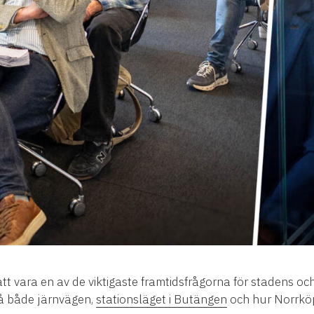
att vara en av de viktigaste framtidsfrågorna för stadens oc
på både järnvägen,
stationsläget i Butängen
och hur Norrköpi