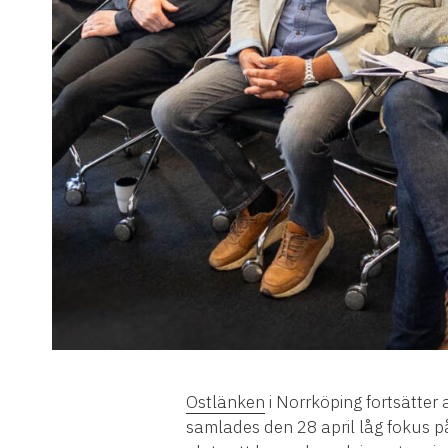
Ostlänken
i Norrköping fortsätter 
samlades den 28 april låg fokus 