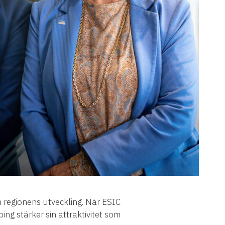
h regionens utveckling. När ESIC
ng stärker sin attraktivitet som