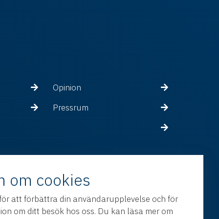
Opinion
Pressrum
n om cookies
för att förbättra din användarupplevelse och för
tion om ditt besök hos oss. Du kan läsa mer om