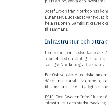
plats att bo, verka och investera i.
Josef Erixon från Norrköpings ko
Butängen. Budskapet var tydligt: by
hela regionen. Samtidigt kräver ö
tillsammans.
Infrastruktur och attrak
Under lunchen medverkade också 
arbetet med en strategisk kulturpl
som gör Norrköping attraktivt över 
För Östsvenska Handelskammaren ä
där människor vill leva, arbeta, s
tillsammans blir det tydligt hur s
ESIC
, East Sweden Infra Cluster,
infrastruktur och stadsutveckling.