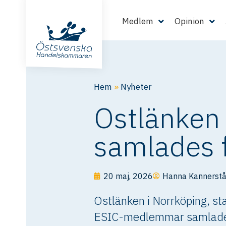
Medlem
Opinion
Hem
»
Nyheter
Ostlänken 
samlades f
20 maj, 2026
Hanna Kannerstå
Ostlänken i Norrköping, st
ESIC-medlemmar samlades