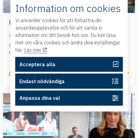
Information om cookies
Vi använder cookies för att förbättra din
Fem år i rad och större än någonsin
användarupplevelse och för att samla in
information om ditt besök hos oss. Du kan läsa
Krönikor
mer om våra cookies och ändra dina inställningar
Det är något särskilt med Almedalen, som blir extra
här.
Läs mer
tydligt under ett valår.
Acceptera alla
Läs mer
12 juni, 2026
Endast nödvändiga
Anpassa dina val