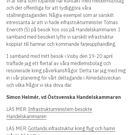
Vi är flera som löpande har kontakt med medlemsbolag
och det offentliga för att tydliggöra våra
ställningstaganden. Några exempel som är särskilt
intressanta är att vi hade infrastrukturminister Tomas
Eneroth (S) på besök hos oss på Handelskammaren. I
samband med besöket lyfte vi särskilt infrastruktur
kopplat till hamnar och kommande färjeupphandling.
I samband med mitt besök i Visby den 19-20 april
träffade jag ett flertal av våra medlemsbolag och
resonerade kring påverkansfrågor. Detta tar jag med mig
in i vår planering för vårt deltagande i Almedalsveckan
och vilka frågor vi ska driva där.
Simon Helmér, vd Östsvenska Handelskammaren
LÄS MER:
Infrastrukturministern besökte
Handelskammaren
LÄS MER:
Gotlands infrastruktur kring flyg och hamn