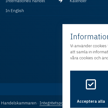
Internationell handel
Kalender
In English
Informatio
Vi använder cookies 
att samla in informa
våra cookies och änd
Acceptera alla
ka Handelskammaren ·
Integritetspolicy
·
Cookies
· Design oc