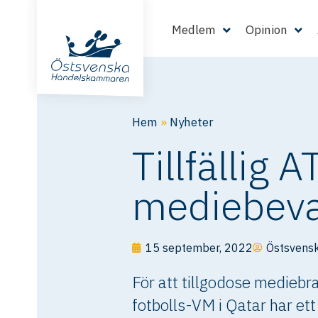
Medlem
Opinion
Hem
»
Nyheter
Tillfällig 
mediebeva
15 september, 2022
Östsvens
För att tillgodose mediebr
fotbolls-VM i Qatar har ett