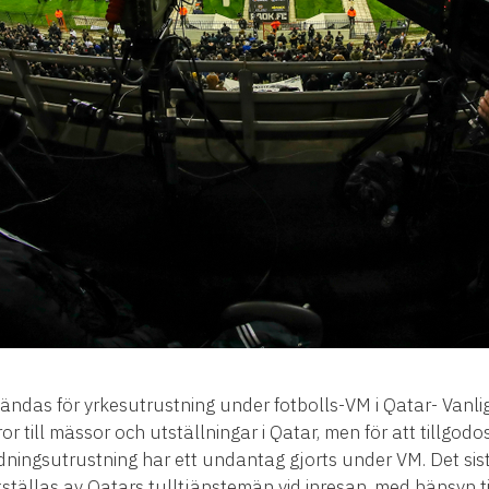
das för yrkesutrustning under fotbolls-VM i Qatar- Vanlig
aror till mässor och utställningar i Qatar, men för att tillg
dningsutrustning har ett undantag gjorts under VM. Det sis
tällas av Qatars tulltjänstemän vid inresan, med hänsyn til