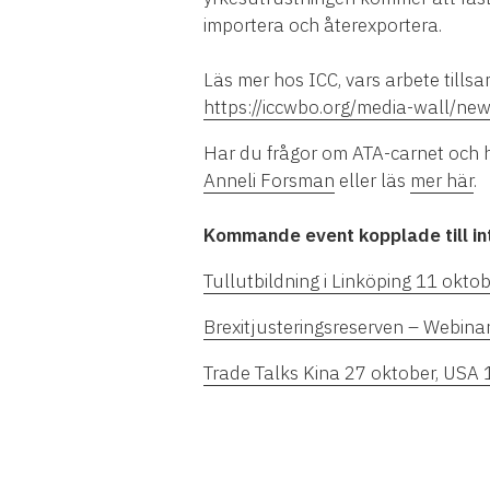
importera och återexportera.
Läs mer hos ICC, vars arbete till
https://iccwbo.org/media-wall/ne
Har du frågor om ATA-carnet och
Anneli Forsman
eller läs
mer här
.
Kommande event kopplade till i
Tullutbildning i Linköping 11 okto
Brexitjusteringsreserven – Webi
Trade Talks Kina 27 oktober, USA