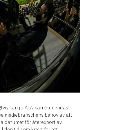
tvis kan ju ATA-carneter endast
odose mediebranschens behov av att
ta datumet för återexport av
l den tid som krävs för att