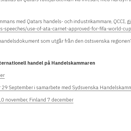
sammans med Qatars handels- och industrikammare, QCCI, gjo
ws-speeches/use-of-ata-carnet-approved-for-fifa-world-c
 handelsdokument som utgår från den östsvenska regionen
nternationell handel på Handelskammaren
ber
nar 29 September i samarbete med Sydsvenska Handelskam
 10 november, Finland 7 december