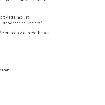
rt detta möjligt.
up-broadcast-equipment/
? Kontakta vår medarbetare
maren