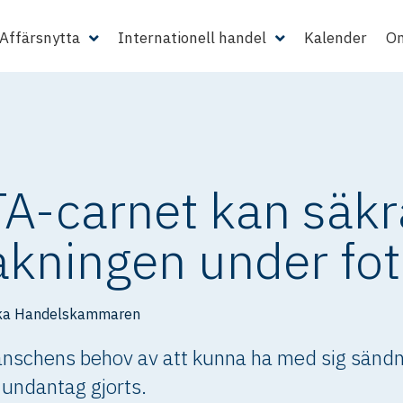
Affärsnytta
Internationell handel
Kalender
Om
ATA-carnet kan säk
kningen under fot
ka Handelskammaren
anschens behov av att kunna ha med sig sändni
 undantag gjorts.