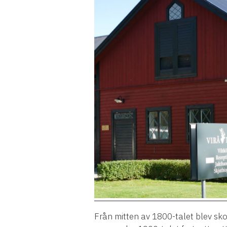
Fr
å
n mitten av 1800-talet blev sk