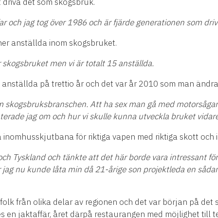
t driva det som skogsbruk.
ar och jag tog
ö
ver 1986 och
ä
r fj
ä
rde generationen som driv
ner anst
ä
llda inom skogsbruket.
r skogsbruket men vi
ä
r totalt 15 anst
ä
llda.
5 anst
ä
llda p
å
trettio
å
r och det var
å
r 2010 som man
ä
ndra
om skogsbruksbranschen. Att ha sex man g
å
med motors
å
gar
rade jag om och hur vi skulle kunna utveckla bruket vidare
a inomhusskjutbana f
ö
r riktiga vapen med riktiga skott och
och Tyskland och t
ä
nkte att det h
ä
r borde vara intressant f
ö
r
r jag nu kunde l
å
ta min d
å
21-
å
rige son projektleda en s
å
da
olk fr
å
n olika delar av regionen och det var b
ö
rjan p
å
det 
s en jaktaff
ä
r,
å
ret d
ä
rp
å
restaurangen med m
ö
jlighet til