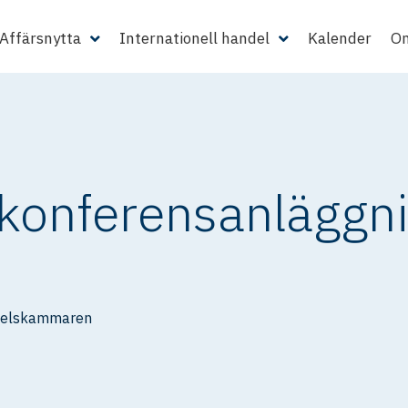
Affärsnytta
Internationell handel
Kalender
Om
konferensanläggni
delskammaren