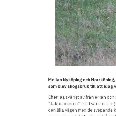
Mellan Nyk
ö
ping och Norrk
ö
ping,
som blev skogsbruk till att idag 
Efter jag sv
ä
ngt av fr
å
n e4:an och
”Jaktmarkerna” in till v
ä
nster. Jag
den lilla v
ä
gen med de svepande 