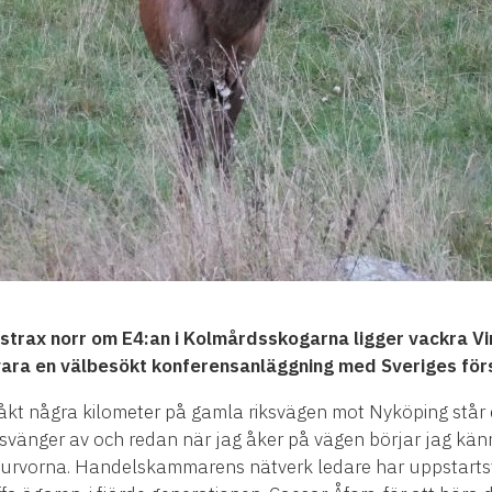
 strax norr om E4:an i Kolm
å
rdsskogarna ligger vackra Vi
vara en v
ä
lbes
ö
kt konferensanl
ä
ggning med Sveriges f
ö
r
å
kt n
å
gra kilometer p
å
gamla riksv
ä
gen mot Nyk
ö
ping st
å
r
 sv
ä
nger av och redan n
ä
r jag
å
ker p
å
v
ä
gen b
ö
rjar jag k
ä
n
kurvorna. Handelskammarens n
ä
tverk ledare har uppstarts