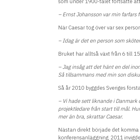
som
under 1900-talet fortsatte at
– Ernst Johansson var min farfars f
N
ä
r Caesar tog
ö
ver var sex perso
– Idag
ä
r det en person som sk
ö
te
Bruket har allts
å
v
ä
xt fr
å
n 6 till 1
– Jag ins
å
g att det h
ä
nt en del in
S
å
tillsammans med min son diskute
S
å
å
r 2010 byggdes Sveriges f
ö
rst
– Vi hade sett liknande i Danmark 
projektledare fr
å
n start till m
å
l. Hu
mer
ä
n bra, skrattar Caesar.
Nä
stan direkt b
ö
rjade det komma f
konferensanl
ä
ggning. 2011 invigde