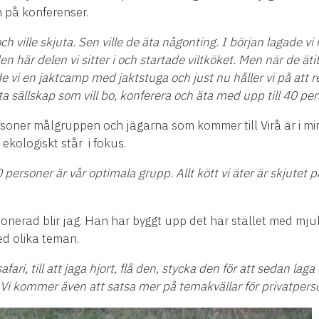
n p
å
konferenser.
ch ville skjuta. Sen ville de
ä
ta n
å
gonting. I b
ö
rjan lagade
vi
den h
ä
r delen vi sitter i och startade viltk
ö
ket. Men n
ä
r de
ä
ti
e vi en jaktcamp med jaktstuga och just nu h
å
ller vi p
å
att r
ta s
ä
llskap som vill bo, konferera och
ä
ta med upp till 40 per
rsoner m
å
lgruppen och j
ä
garna som kommer till Vir
å
ä
r i m
ekologiskt st
å
r
i fokus.
0 personer
ä
r v
å
r optimala grupp. Allt k
ö
tt vi
ä
ter
ä
r skjutet p
ponerad blir jag. Han har byggt upp det h
ä
r st
ä
llet med mju
ed olika teman.
fari, till att jaga hjort, fl
å
den, stycka den f
ö
r att sedan laga 
. Vi kommer
ä
ven att satsa mer p
å
temakv
ä
llar f
ö
r privatpers