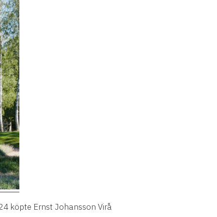
24 k
ö
pte Ernst Johansson Vir
å