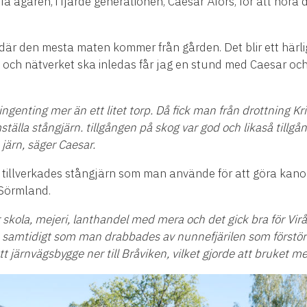
ffa
ä
garen, i fj
ä
rde generationen, Caesar
Å
fors, f
ö
r att h
ö
ra 
 d
ä
r den mesta maten kommer fr
å
n g
å
rden. Det blir ett h
ä
rl
p och n
ä
tverket ska inledas f
å
r jag en stund med Caesar och
ingenting mer
ä
n ett litet torp. D
å
fick man fr
å
n drottning Kri
mst
ä
lla st
å
ngj
ä
rn. tillg
å
ngen p
å
skog var god och likas
å
tillg
å
n
 j
ä
rn, s
ä
ger Caesar.
illverkades st
å
ngj
ä
rn som man anv
ä
nde f
ö
r att g
ö
ra kano
S
ö
rmland.
r skola, mejeri, lanthandel med mera och det gick bra f
ö
r Vir
å
, samtidigt som man drabbades av nunnefj
ä
rilen som f
ö
rst
ö
t j
ä
rnv
ä
gsbygge ner till Br
å
viken, vilket gjorde att bruket me