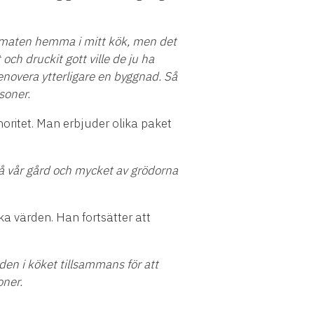
 maten hemma i mitt k
ö
k, men det
t och druckit gott ville de ju ha
enovera ytterligare en byggnad. S
å
soner.
inoritet. Man erbjuder olika paket
å
v
å
r g
å
rd och mycket av gr
ö
dorna
ka v
ä
rden. Han forts
ä
tter att
den i k
ö
ket tillsammans f
ö
r att
oner.