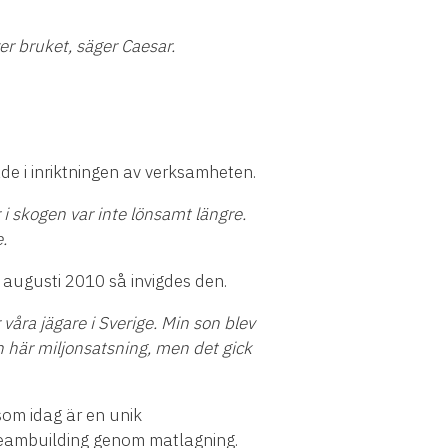
er bruket, s
ä
ger Caesar.
de i inriktningen av verksamheten.
 i skogen var inte l
ö
nsamt l
ä
ngre.
.
 i augusti 2010 s
å
invigdes den.
 v
å
ra j
ä
gare i Sverige. Min son blev
n h
ä
r miljonsatsning, men det gick
som idag
ä
r en unik
l teambuilding genom matlagning.