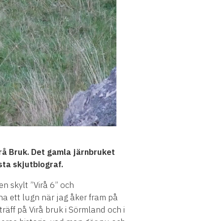
r
å
Bruk. Det gamla j
ä
rnbruket
sta skjutbiograf.
 en skylt ”Vir
å
6” och
na ett lugn n
ä
r jag
å
ker fram p
å
tr
ä
ff p
å
Vir
å
bruk i S
ö
rmland och
i