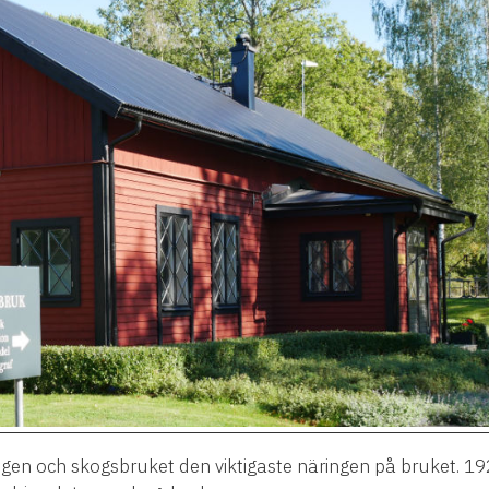
ogen och skogsbruket den viktigaste n
ä
ringen p
å
bruket. 19