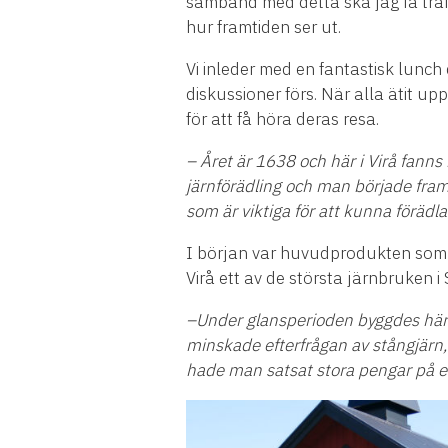
samband med detta ska jag f
å
tr
ä
hur framtiden ser ut.
Vi inleder med en fantastisk lunch
diskussioner f
ö
rs. N
ä
r alla
ä
tit up
f
ö
r att f
å
h
ö
ra deras resa.
–
Å
ret
ä
r 1638 och h
ä
r i Vir
å
fanns 
j
ä
rnf
ö
r
ä
dling och man b
ö
rjade fra
som
ä
r viktiga f
ö
r att kunna f
ö
r
ä
dla
I b
ö
rjan var huvudprodukten som t
Vir
å
ett av de st
ö
rsta j
ä
rnbruken i 
–Under glansperioden byggdes h
ä
minskade efterfr
å
gan av st
å
ngj
ä
rn
hade man satsat stora pengar p
å
et