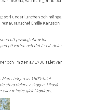
deras historia, vad man g
ö
r nu och
igt sorl under lunchen och m
å
nga
 restaurangchef Emilie Karlsson
stina ett privilegiebrev f
ö
r
gen p
å
vatten och det
ä
r tv
å
delar
ner och i mitten av 1700-talet var
. Men i b
ö
rjan av 1800-talet
rde stora delar av skogen. Likas
å
r eller mindre gick i konkurs.