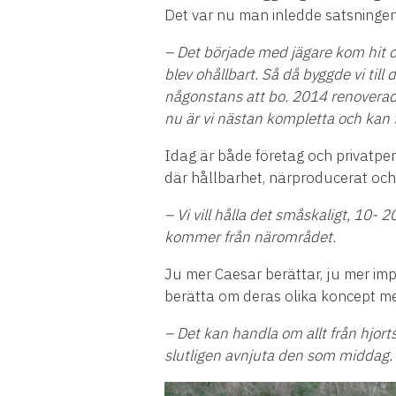
Det var nu man inledde satsninge
– Det b
ö
rjade med j
ä
gare kom hit o
blev oh
å
llbart. S
å
d
å
byggde vi till 
n
å
gonstans att bo. 2014 renoverad
nu
ä
r vi n
ä
stan kompletta och kan 
Idag
ä
r b
å
de f
ö
retag och privatpe
d
ä
r h
å
llbarhet, n
ä
rproducerat och 
– Vi vill h
å
lla det sm
å
skaligt, 10-
2
kommer fr
å
n n
ä
romr
å
det.
Ju mer Caesar ber
ä
ttar, ju mer im
ber
ä
tta om deras olika koncept m
– Det kan handla om allt fr
å
n hjortsa
slutligen avnjuta den som middag