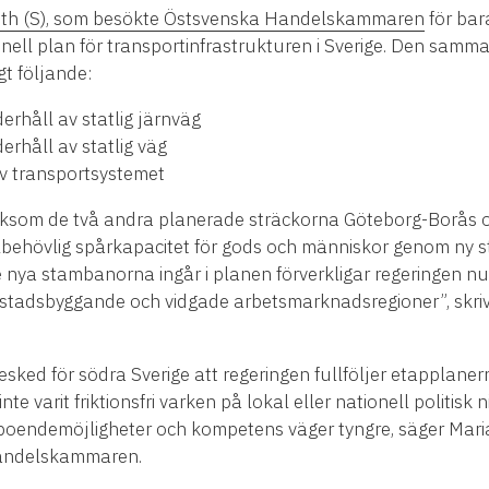
th (S), som besökte Östsvenska Handelskammaren
för bar
nell plan för transportinfrastrukturen i Sverige. Den sa
gt följande:
nderhåll av statlig järnväg
derhåll av statlig väg
 av transportsystemet
, liksom de två andra planerade sträckorna Göteborg-Borå
lbehövlig spårkapacitet för gods och människor genom ny 
 nya stambanorna ingår i planen förverkligar regeringen n
ostadsbyggande och vidgade arbetsmarknadsregioner”, skrive
esked för södra Sverige att regeringen fullföljer etapplan
nte varit friktionsfri varken på lokal eller nationell politis
e boendemöjligheter och kompetens väger tyngre, säger Ma
 Handelskammaren.