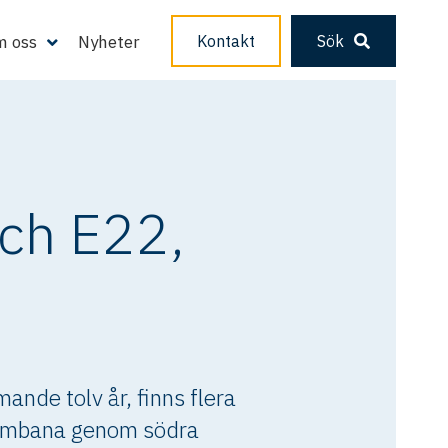
 oss
Nyheter
Kontakt
Sök
och E22,
nde tolv år, finns flera
tambana genom södra