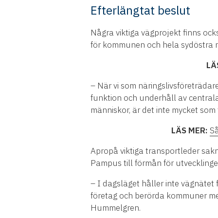
Efterlängtat beslut
Några viktiga vägprojekt finns ock
för kommunen och hela sydöstra 
LÄ
– När vi som näringslivsföreträdare
funktion och underhåll av centrala
människor, är det inte mycket so
LÄS MER:
Så
Apropå viktiga transportleder sak
Pampus till förmån för utvecklinge
– I dagsläget håller inte vägnäte
företag och berörda kommuner med 
Hummelgren.