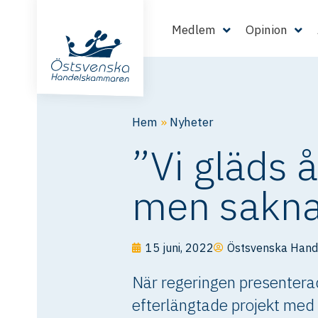
Medlem
Opinion
Hem
»
Nyheter
”Vi gläds 
men sakna
15 juni, 2022
Östsvenska Han
När regeringen presenterad
efterlängtade projekt me