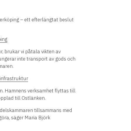
rköping – ett efterlängtat beslut
ping
r, brukar vi påtala vikten av
Fungerar inte transport av gods och
mmaren.
nfrastruktur
. Hamnens verksamhet flyttas till
pplad till Ostlänken.
 Handelskammaren tillsammans med
göra, säger Maria Björk