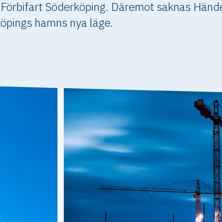
2 Förbifart Söderköping. Däremot saknas Hän
rköpings hamns nya läge.