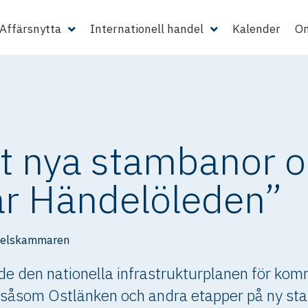
Affärsnytta
Internationell handel
Kalender
Om
åt nya stambanor 
r Händelöleden”
delskammaren
e den nationella infrastrukturplanen för komma
d såsom Ostlänken och andra etapper på ny s