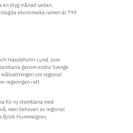
a en dryg månad sedan,
mmanlagda ekonomiska ramen är 799
s och Hässleholm-Lund, som
stambana genom södra Sverige.
u målsättningen om regional
r regeringen i ett
erna för ny stambana med
k nivå, men behoven av regional
ria Björk Hummelgren,