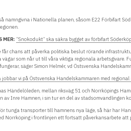
så namngivna i Nationella planen, såsom E22 Förbifart Söde
regionen.
S MER:
”Snokodukt” ska säkra bygget av förbifart Söderkö
 får chans att påverka politiska beslut rörande infrastruktu
 vägar som når ut till våra viktiga regionala arbetsgivare. 
m fungerar, säger Simon Helmér, vd Östsvenska Handelska
 jobbar vi på Östsvenska Handelskammaren med regional i
nas Händelöleden, mellan riksväg 51 och Norrköpings Hamn
n av Inre Hamnen, i sin tur en del av stadsomvandlingen ko
t för tunga transporter till hamnens nya läge, så här har
Norrköping i frontlinjen ett fortsatt påverkansarbete att 