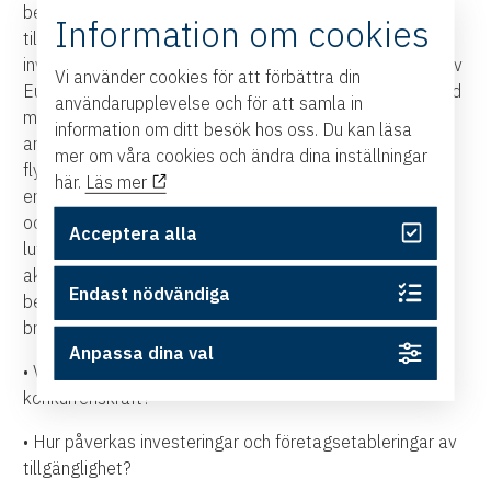
besöksnäring och tjänstesektorn är snabba och
Information om cookies
tillförlitliga flygförbindelser en förutsättning för
investeringar och etableringar. Samtidigt är Sverige ett av
Vi använder cookies för att förbättra din
Europas mest glest befolkade länder med långa avstånd
användarupplevelse och för att samla in
mellan tillväxtregioner. För regional utveckling,
information om ditt besök hos oss. Du kan läsa
arbetsmarknadsintegration och statlig närvaro spelar
mer om våra cookies och ändra dina inställningar
flyget en strukturell roll som få andra transportslag kan
här.
Läs mer
ersätta. I en tid präglad av ökad geopolitisk osäkerhet
och förstärkt fokus på totalförsvar har även den civila
Acceptera alla
luftfartens betydelse för beredskap och redundans
aktualiserats. Under detta seminarium samlas
Endast nödvändiga
beslutsfattare, näringslivsrepresentanter och
branschföreträdare för att diskutera:
Anpassa dina val
• Vilken roll spelar flyget för Sveriges långsiktiga
konkurrenskraft?
• Hur påverkas investeringar och företagsetableringar av
tillgänglighet?