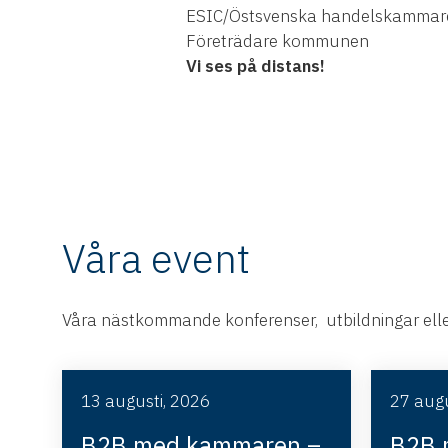
ESIC/Östsvenska handelskammar
Företrädare kommunen
Vi ses på distans!
Våra event
Våra nästkommande konferenser, utbildningar eller
13 augusti, 2026
27 augu
B2B med kammaren –
B2B 