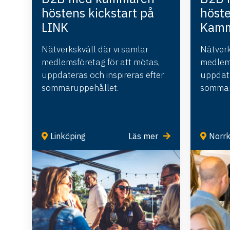
höstens kickstart på
höste
LINK
Kamm
Nätverkskväll där vi samlar
Nätverk
medlemsföretag för att mötas,
medlems
uppdateras och inspireras efter
uppdate
sommaruppehållet.
sommar
Linköping
Läs mer
Norrk