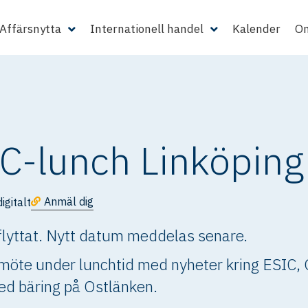
Affärsnytta
Internationell handel
Kalender
Om
IC-lunch Linköping
Anmäl dig
digitalt
mflyttat. Nytt datum meddelas senare.
lt möte under lunchtid med nyheter kring ESI
ed bäring på Ostlänken.