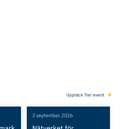
Upptäck fler event
3 september, 2026
imark
Nätverket för