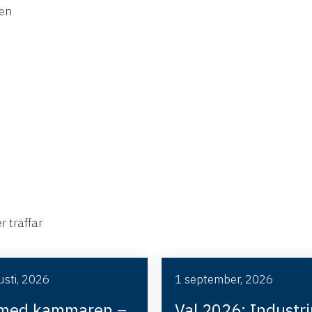
en
 träffar
sti, 2026
1 september, 2026
med kammaren –
Val 2026: Industr