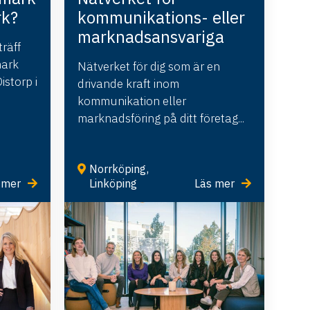
rk?
kommunikations- eller
marknadsansvariga
räff
mark
Nätverket för dig som är en
storp i
drivande kraft inom
kommunikation eller
marknadsföring på ditt företag...
Norrköping
,
 mer
Linköping
Läs mer