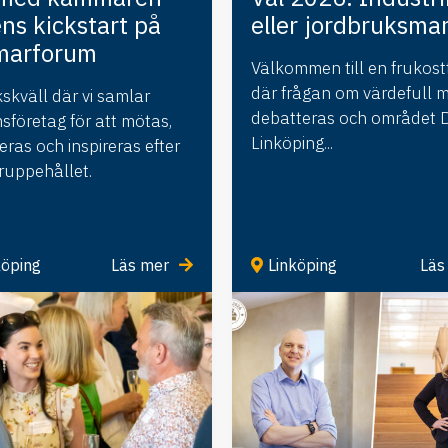
ns kickstart på
eller jordbruksma
arforum
Välkommen till en frukostt
där frågan om värdefull 
skväll där vi samlar
debatteras och området Di
företag för att mötas,
Linköping...
ras och inspireras efter
uppehållet.
öping
Läs mer
Linköping
Läs