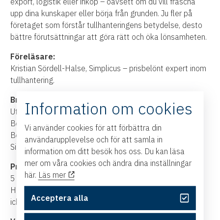
export, logistik eller inköp – oavsett om du vill fräscha
upp dina kunskaper eller börja från grunden. Ju fler på
företaget som förstår tullhanteringens betydelse, desto
bättre förutsättningar att göra rätt och öka lönsamheten.
Föreläsare:
Kristian Sördell-Halse, Simplicus – prisbelönt expert inom
tullhantering.
Bra att veta:
Information om cookies
Utbildningsmaterial, lunch, fika och frukostfralla ingår.
Bokningen är bindande, men platsen kan överlåtas.
Vi använder cookies för att förbättra din
Begränsat antal kursdeltagare.
användarupplevelse och för att samla in
Sista bokningsdag 13 oktober 2026.
information om ditt besök hos oss. Du kan läsa
mer om våra cookies och ändra dina inställningar
Pris:
här.
Läs mer
5 400 kr exkl moms per person för medlemmar i
Handelskammaren. 6 700 kr exkl moms per person för
Acceptera alla
icke-medlemmar.