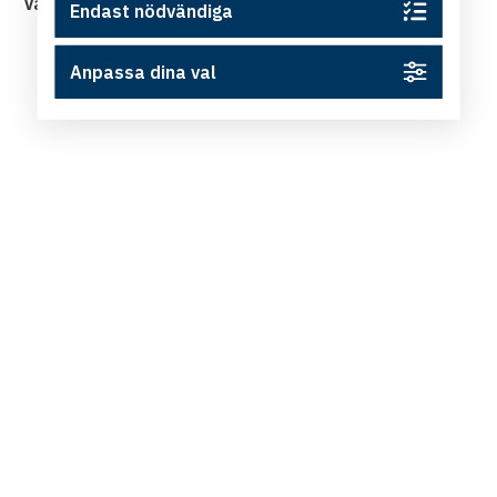
Varmt välkommen med din anmälan!
Endast nödvändiga
Anpassa dina val