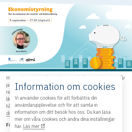
Hur analyserar du din resultat- och balansräkning? Hur får
Information om cookies
jag koll på min likviditet? Vi går igenom och förklarar
resultat- och balansräkning. Vi visar hur en
Vi använder cookies för att förbättra din
likviditetsbudget kan se ut och hur man gör den. ALMI
användarupplevelse och för att samla in
håller i seminariet och informerar också om
ALMIs
information om ditt besök hos oss. Du kan läsa
digitala kurs
i lönsamhetsstyrning.
mer om våra cookies och ändra dina inställningar
Föreläsare
:
Anna Wallin,
Rådgivare Almi
här.
Läs mer