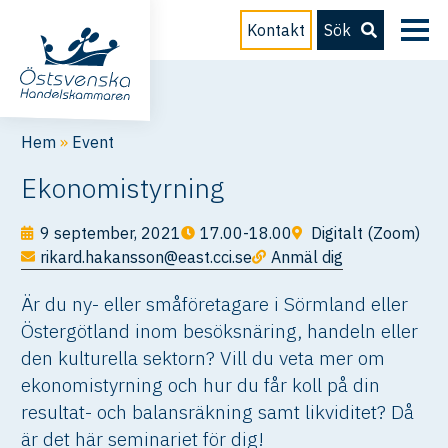
Kontakt
Sök
Hem
»
Event
Ekonomistyrning
9 september, 2021
17.00-18.00
Digitalt (Zoom)
rikard.hakansson@east.cci.se
Anmäl dig
Är du ny- eller småföretagare i Sörmland eller
Östergötland inom besöksnäring, handeln eller
den kulturella sektorn? Vill du veta mer om
ekonomistyrning och hur du får koll på din
resultat- och balansräkning samt likviditet? Då
är det här seminariet för dig!