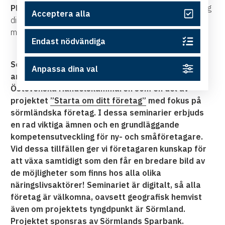
Plats:
online via Zoom, länken kommer att skickas till dig
Acceptera alla
direkt efter anmälan. Viktigt att du bekräftar din bokning
med bekräftelsemailet.
Endast nödvändiga
Seminariet ingår i en seminarieserie som
Anpassa dina val
arrangeras av Nyföretagarcentrum, Almi och
Östsvenska Handelskammaren som en del av
projektet
”Starta om ditt företag”
med fokus på
sörmländska företag. I dessa seminarier erbjuds
en rad viktiga ämnen och en grundläggande
kompetensutveckling för ny- och småföretagare.
Vid dessa tillfällen ger vi företagaren kunskap för
att växa samtidigt som den får en bredare bild av
de möjligheter som finns hos alla olika
näringslivsaktörer! Seminariet är digitalt, så alla
företag är välkomna, oavsett geografisk hemvist
även om projektets tyngdpunkt är Sörmland.
Projektet sponsras av Sörmlands Sparbank.