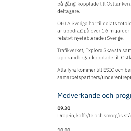
på gång, kopplade till Ostlänke
deltagare.
OHLA Sverige har tilldelats tota
är uppdrag på över 1,6 miljarder
relativt nyetablerade i Sverige.
Trafikverket, Explore Skavsta sa
upphandlingar kopplade till Ost
Alla fyra kommer till ESIC och b
samarbetspartners/underentrepr
Medverkande och pro
09.30
Drop-in, kaffe/te och smörgås st
10.00