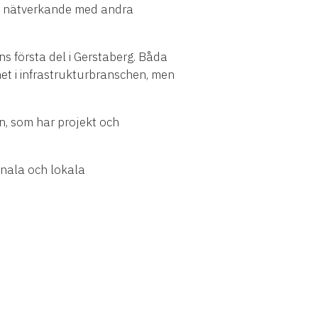
mt nätverkande med andra
s första del i Gerstaberg. Båda
et i infrastrukturbranschen, men
n, som har projekt och
onala och lokala