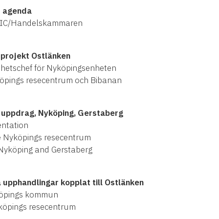
s agenda
 ESIC/Handelskammaren
 projekt Ostlänken
nhetschef för Nyköpingsenheten
köpings resecentrum och Bibanan
 uppdrag, Nyköping, Gerstaberg
ntation
e Nyköpings resecentrum
Nyköping and Gerstaberg
upphandlingar kopplat till Ostlänken
yköpings kommun
yköpings resecentrum