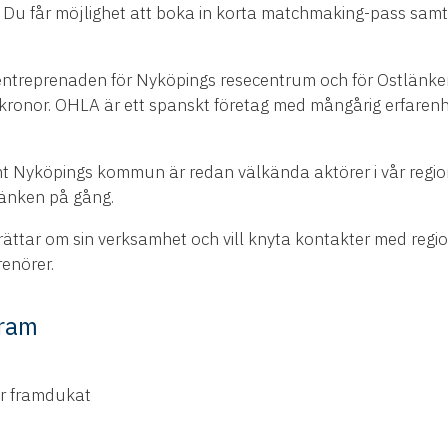
n. Du får möjlighet att boka in korta matchmaking-pass sa
lentreprenaden för Nyköpings resecentrum och för Ostlänken
 kronor. OHLA är ett spanskt företag med mångårig erfarenh
mt Nyköpings kommun är redan välkända aktörer i vår regio
länken på gång.
erättar om sin verksamhet och vill knyta kontakter med regi
enörer.
gram
år framdukat