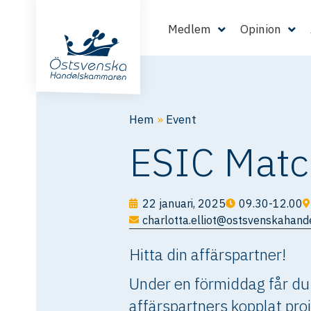
Medlem
Opinion
Hem
»
Event
ESIC Matc
22 januari, 2025
09.30-12.00
charlotta.elliot@ostsvenskahan
Hitta din affärspartner!
Under en förmiddag får du 
affärspartners kopplat pro