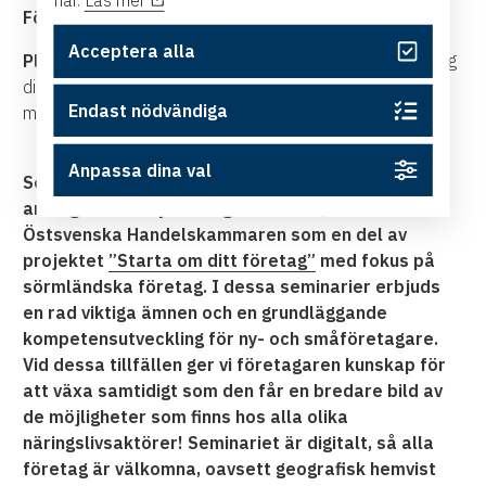
Föreläsare
:
Anna Bergström,
Återbrukskonsult
Acceptera alla
Plats:
online via Zoom, länken kommer att skickas till dig
direkt efter anmälan. Viktigt att du bekräftar din bokning
Endast nödvändiga
med bekräftelsemailet.
Anpassa dina val
Seminariet ingår i en seminarieserie som
arrangeras av Nyföretagarcentrum, Almi och
Östsvenska Handelskammaren som en del av
projektet
”Starta om ditt företag”
med fokus på
sörmländska företag. I dessa seminarier erbjuds
en rad viktiga ämnen och en grundläggande
kompetensutveckling för ny- och småföretagare.
Vid dessa tillfällen ger vi företagaren kunskap för
att växa samtidigt som den får en bredare bild av
de möjligheter som finns hos alla olika
näringslivsaktörer! Seminariet är digitalt, så alla
företag är välkomna, oavsett geografisk hemvist