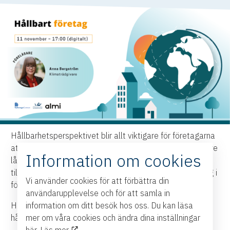
Hållbarhetsperspektivet blir allt viktigare för företagarna
att såväl förstå som tillämpa. Hur kan jag som företagare
Information om cookies
långsiktigt driva mitt företag med nya arbetssätt och
tillämpa en ekonomisk, social och miljömässig utveckling i
Vi använder cookies för att förbättra din
företaget?
användarupplevelse och för att samla in
Här informerar vi om hur företagen kan få stöd i sitt
information om ditt besök hos oss. Du kan läsa
hållbarhetsarbete, bla genom Nyköpings Kommun.
mer om våra cookies och ändra dina inställningar
här.
Läs mer