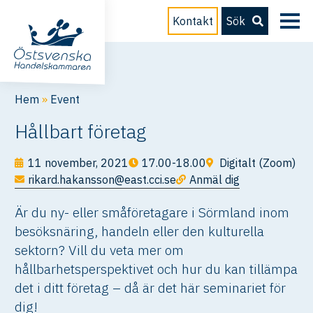
Kontakt
Sök
Hem
»
Event
Hållbart företag
11 november, 2021
17.00-18.00
Digitalt (Zoom)
rikard.hakansson@east.cci.se
Anmäl dig
Är du ny- eller småföretagare i Sörmland inom
besöksnäring, handeln eller den kulturella
sektorn? Vill du veta mer om
hållbarhetsperspektivet och hur du kan tillämpa
det i ditt företag – då är det här seminariet för
dig!