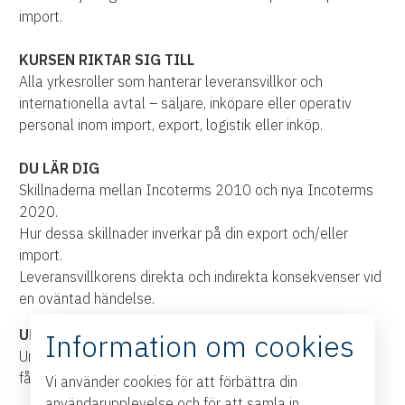
import.
KURSEN RIKTAR SIG TILL
Alla yrkesroller som hanterar leveransvillkor och
internationella avtal – säljare, inköpare eller operativ
personal inom import, export, logistik eller inköp.
DU LÄR DIG
Skillnaderna mellan Incoterms 2010 och nya Incoterms
2020.
Hur dessa skillnader inverkar på din export och/eller
import.
Leveransvillkorens direkta och indirekta konsekvenser vid
en oväntad händelse.
UPPLÄGG
Information om cookies
Under kursen hålls föreläsning om leveransvillkor och du
får möjlighet att ställa frågor.
Vi använder cookies för att förbättra din
användarupplevelse och för att samla in