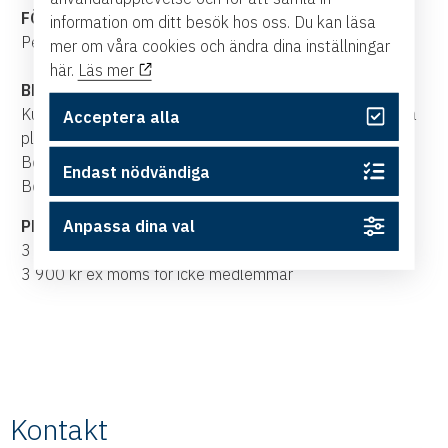
FÖRELÄSARE
information om ditt besök hos oss. Du kan läsa
Peter Hellman, Västsvenska Handelskammaren
mer om våra cookies och ändra dina inställningar
här.
Läs mer
BRA ATT VETA
Kursen anpassas efter kunskapsnivån hos deltagarna på
Acceptera alla
plats.
Bokningen är bindande, men platsen kan överlåtas.
Endast nödvändiga
Begränsat antal kursdeltagare.
PRIS
Anpassa dina val
3 500 kr ex moms för medlemmar
3 900 kr ex moms för icke medlemmar
Kontakt