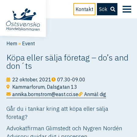
Kontakt
Sök
Hem
»
Event
Köpa eller sälja företag – do’s and
don´ts
22 oktober, 2021
07.30-09.00
Kammarforum, Dalsgatan 13
annika.bornstrom@east.cci.se
Anmäl dig
Går du i tankar kring att köpa eller sälja
företag?
Advokatfirman Glimstedt och Nygren Nordén
Advisory guidar dig i processen