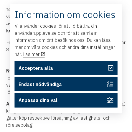
förberedelser inför en köp-/säljprocess
Information om cookies
värdering av företag
avtalsförhandlingar
Vi använder cookies för att förbättra din
kvarvarande åtaganden
användarupplevelse och för att samla in
information om ditt besök hos oss. Du kan läsa
Frukost serveras mellan 7.30-8.00 och föredraget startar
mer om våra cookies och ändra dina inställningar
8.00. Du kan även delta digitalt från 8.00.
här.
Läs mer
Acceptera alla
Nygren Nordén Advisory
är rådgivare vid
företagsöverlåtelser med fokus på långsiktigt
Endast nödvändiga
värdeskapande vid företagsförsäljningar, avknoppningar,
företagsförvärv och ägarskiften av företag.
Anpassa dina val
Advokatfirman Glimstedt
arbetar med legal rådgivning
kring företagsöverlåtelser på daglig basis, både vad
gäller köp respektive försäljning av fastighets- och
rörelsebolag.