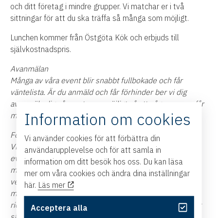
och ditt företag i mindre grupper. Vi matchar er i två
sittningar för att du ska träffa så många som möjligt.
Lunchen kommer från Östgöta Kök och erbjuds till
självkostnadspris.
Avanmälan
Många av våra event blir snabbt fullbokade och får
väntelista. Är du anmäld och får förhinder ber vi dig
avanmäla dig så snart som möjligt så att någon annan får
Information om cookies
möjlighet att ta din plats.
Fotografering
Vi använder cookies för att förbättra din
Vi vill uppmärksamma dig om att det i samband med
användarupplevelse och för att samla in
eventet kan komma att ske fotografering i syfte av att
information om ditt besök hos oss. Du kan läsa
marknadsföra Östsvenska Handelskammarens
mer om våra cookies och ändra dina inställningar
verksamhet. Om du figurerar på en bild och vill invända
här.
Läs mer
mot detta ber vi dig att kontakta
rickard.widgren@ostsvenskahandelskammaren.se eller
Acceptera alla
säga till på plats.