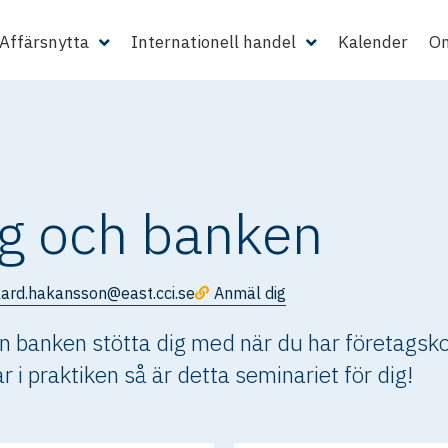
Affärsnytta
Internationell handel
Kalender
Om
ag och banken
kard.hakansson@east.cci.se
Anmäl dig
kan banken stötta dig med när du har företagsk
 i praktiken så är detta seminariet för dig!