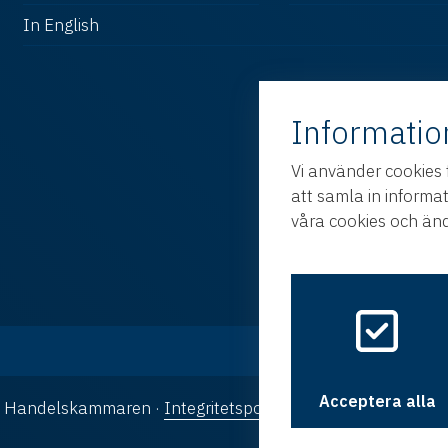
In English
Informatio
Vi använder cookies 
att samla in informa
våra cookies och änd
Acceptera alla
ka Handelskammaren ·
Integritetspolicy
·
Cookies
· Design oc