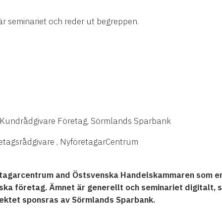
r seminariet och reder ut begreppen.
, Kundrådgivare Företag, Sörmlands Sparbank
retagsrådgivare , NyföretagarCentrum
etagarcentrum and Östsvenska Handelskammaren som en
a företag. Ämnet är generellt och seminariet digitalt, s
jektet sponsras av Sörmlands Sparbank.