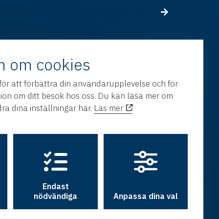
n om cookies
för att förbättra din användarupplevelse och för
tion om ditt besök hos oss. Du kan läsa mer om
ra dina inställningar här.
Läs mer
Endast
nödvändiga
Anpassa dina val
h utveckling av
Hamrén