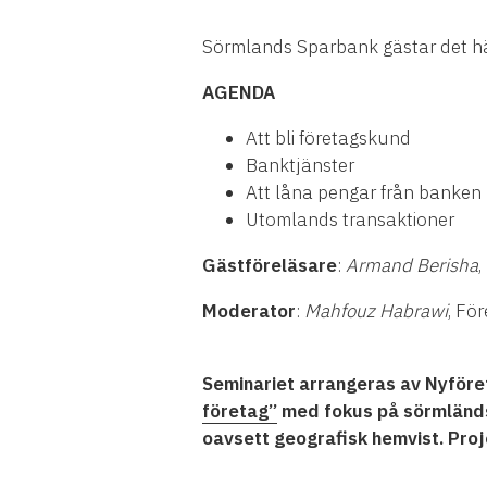
Sörmlands Sparbank gästar det hä
AGENDA
Att bli företagskund
Banktjänster
Att låna pengar från banken
Utomlands transaktioner
Gästföreläsare
:
Armand Berisha
Moderator
:
Mahfouz Habrawi
, Fö
Seminariet arrangeras av Nyför
företag”
med fokus på sörmländsk
oavsett geografisk hemvist. Pro