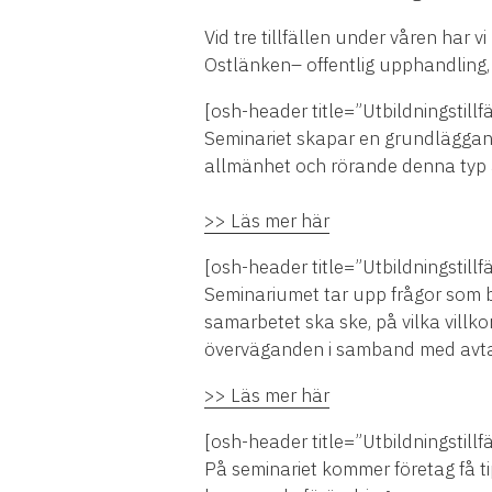
Vid tre tillfällen under våren har 
Ostlänken– offentlig upphandling,
[osh-header title=”Utbildningstill
Seminariet skapar en grundläggand
allmänhet och rörande denna typ a
>> Läs mer här
[osh-header title=”Utbildningstill
Seminariumet tar upp frågor som b
samarbetet ska ske, på vilka vill
överväganden i samband med avta
>> Läs mer här
[osh-header title=”Utbildningstillfä
På seminariet kommer företag få tip