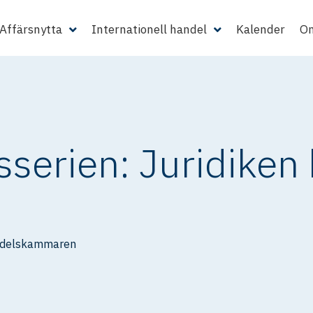
Affärsnytta
Internationell handel
Kalender
Om
sserien: Juridike
ndelskammaren