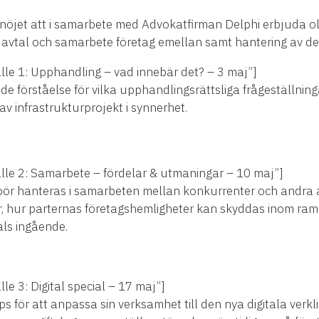
vi nöjet att i samarbete med Advokatfirman Delphi erbjuda ol
 avtal och samarbete företag emellan samt hantering av den
fälle 1: Upphandling – vad innebär det? – 3 maj”]
e förståelse för vilka upphandlingsrättsliga frågeställn
v infrastrukturprojekt i synnerhet.
fälle 2: Samarbete – fördelar & utmaningar – 10 maj”]
ör hanteras i samarbeten mellan konkurrenter och andra ak
kor, hur parternas företagshemligheter kan skyddas inom r
ls ingående.
lle 3: Digital special – 17 maj”]
s för att anpassa sin verksamhet till den nya digitala verkli