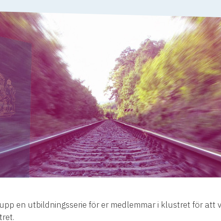
upp en utbildningsserie för er medlemmar i klustret för at
ret.