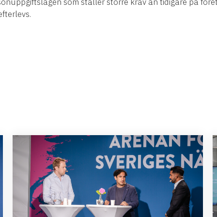
uppgiftslagen som ställer större krav än tidigare på före
fterlevs.