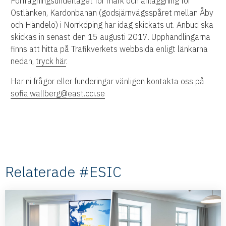
Förfrågningsunderlaget för mark och anläggning för
Ostlänken, Kardonbanan (godsjärnvägsspåret mellan Åby
och Händelö) i Norrköping har idag skickats ut. Anbud ska
skickas in senast den 15 augusti 2017. Upphandlingarna
finns att hitta på Trafikverkets webbsida enligt länkarna
nedan,
tryck här
.
Har ni frågor eller funderingar vänligen kontakta oss på
sofia.wallberg@east.cci.se
Relaterade #ESIC