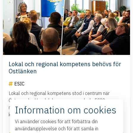
Lokal och regional kompetens behövs för
Ostlänken
ESIC
Lokal och regional kompetens stod i centrum när
Östsvenska Handelskammaren samlade ESIC-
Information om cookies
medlemmar, Infrakraft, Trafikverket och Nyköpings
kommun till en fullsatt...
Vi använder cookies för att förbättra din
användarupplevelse och för att samla in