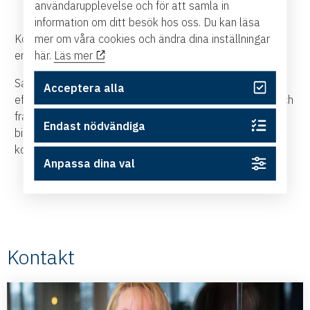
användarupplevelse och för att samla in
Hur skapar vi följarskap och commitment?
information om ditt besök hos oss. Du kan läsa
mer om våra cookies och ändra dina inställningar
Kom och låt dig inspireras av tankar, idéer och
här.
Läs mer
erfarenheter!
Sandahl Partners vill verka för goda arbetsplatser och
Acceptera alla
effektiva organisationer som skapar både välmående och
framgång. Sandahl Partners idé och utgångspunkt är att
Endast nödvändiga
bidra till detta med hjälp av psykologisk vetenskap och
kompetens.
Anpassa dina val
Kontakt