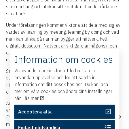
sammanhang och utökar sitt kontaktnät under rådande
situation?
Under föreläsningen kommer Viktoria att dela med sig av
värdet av learning by meeting, learning by doing och vad
man kan tänka på när man bygger ett nätverk, helt
digitalt dessutom! Nätverk är viktigare än någonsin och
du kommer att få möjlighet till interaktion och
Information om cookies
nätverkande under passet.
Vi använder cookies för att förbättra din
Starta dagen med en härlig frukost! Du som anmäler dig
användarupplevelse och för att samla in
till Last Tuesday har möjlighet att plocka ut en voucher
information om ditt besök hos oss. Du kan läsa
från ett lokalt café eller butik i en sörmländsk stad nära
mer om våra cookies och ändra dina inställningar
dig!
här.
Läs mer
Anmäl ditt deltagande samt var du vill hämta ut din
voucher senast måndagen den 29 mars kl 12.00.
Acceptera alla
Frukosten hämtas ut efter kl 12.00 på måndagen den 29
mars eller på morgonen innan eventet. Ett stort tack till
Endast nödvändiga