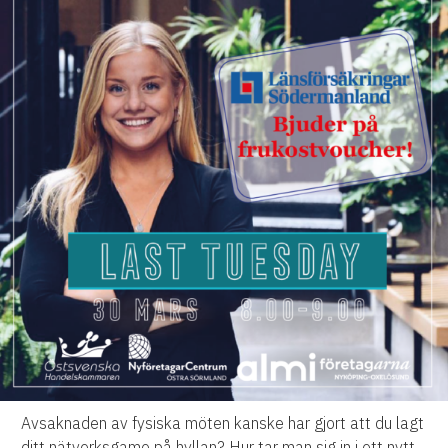
Avsaknaden av fysiska möten kanske har gjort att du lagt
ditt nätverksgame på hyllan? Hur tar man sig in i ett nytt