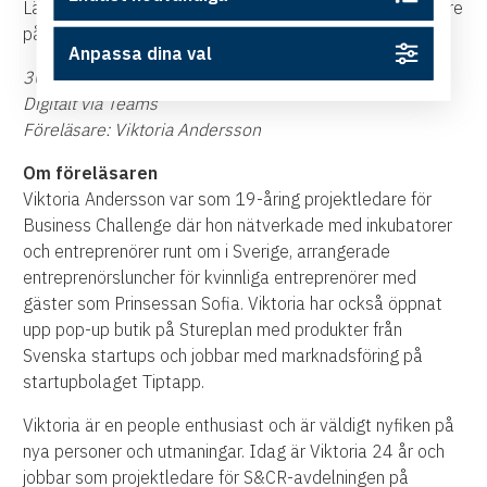
Länsförsäkringar Södermanland som bjuder alla deltagare
på frukost!
Anpassa dina val
30 mars kl 8.00-9.00
Digitalt via Teams
Föreläsare: Viktoria Andersson
Om föreläsaren
Viktoria Andersson var som 19-åring projektledare för
Business Challenge där hon nätverkade med inkubatorer
och entreprenörer runt om i Sverige, arrangerade
entreprenörsluncher för kvinnliga entreprenörer med
gäster som Prinsessan Sofia. Viktoria har också öppnat
upp pop-up butik på Stureplan med produkter från
Svenska startups och jobbar med marknadsföring på
startupbolaget Tiptapp.
Viktoria är en people enthusiast och är väldigt nyfiken på
nya personer och utmaningar. Idag är Viktoria 24 år och
jobbar som projektledare för S&CR-avdelningen på